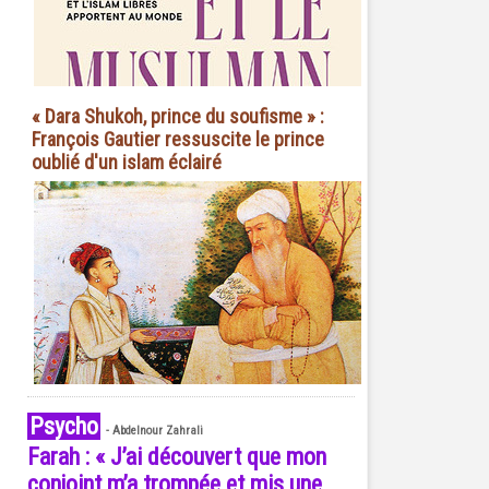
« Dara Shukoh, prince du soufisme » :
François Gautier ressuscite le prince
oublié d'un islam éclairé
Psycho
-
Abdelnour Zahrali
Farah : « J’ai découvert que mon
conjoint m’a trompée et mis une