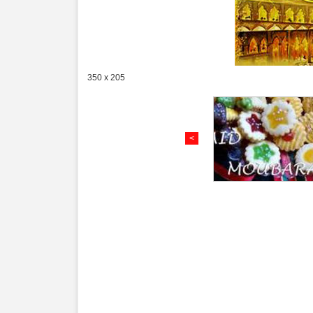
350 x 205
<