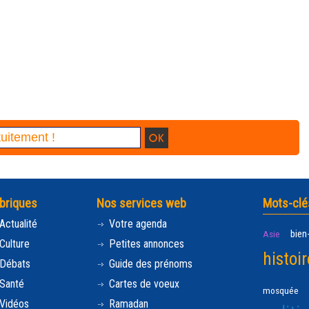
briques
Nos services web
Mots-clé
Actualité
Votre agenda
bien
Asie
Culture
Petites annonces
histoir
Débats
Guide des prénoms
Santé
Cartes de voeux
mosquée
Vidéos
Ramadan