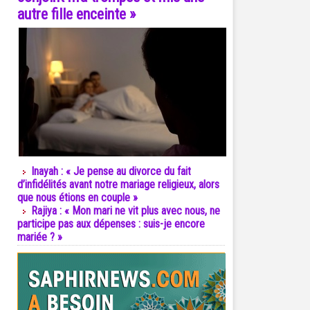
autre fille enceinte »
Inayah : « Je pense au divorce du fait
d’infidélités avant notre mariage religieux, alors
que nous étions en couple »
Rajiya : « Mon mari ne vit plus avec nous, ne
participe pas aux dépenses : suis-je encore
mariée ? »