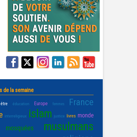
s de la semaine
France
Europe
-être
éducation
femmes
islam
e
monde
livres
interreligieux
justice
musulmans
mosquées