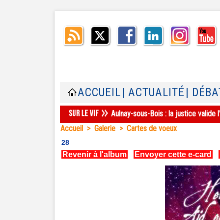
ACCUEIL
| ACTUALITÉ
| DÉBA
Aulnay-sous-Bois : la justice valid
Accueil
>
Galerie
>
Cartes de voeux
28
Revenir à l'album
|
Envoyer cette e-card
|