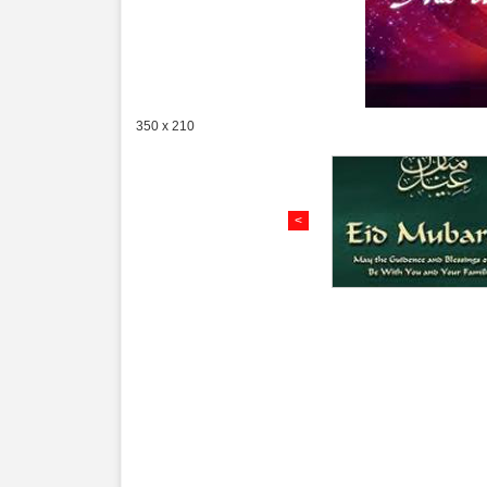
350 x 210
<