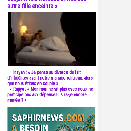
autre fille enceinte »
Inayah : « Je pense au divorce du fait
d’infidélités avant notre mariage religieux, alors
que nous étions en couple »
Rajiya : « Mon mari ne vit plus avec nous, ne
participe pas aux dépenses : suis-je encore
mariée ? »