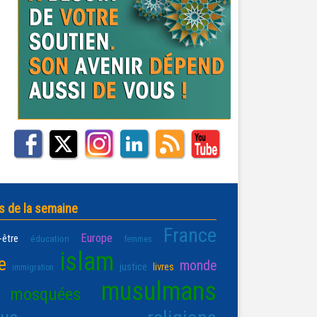
s de la semaine
France
Europe
-être
éducation
femmes
islam
e
monde
justice
livres
immigration
musulmans
mosquées