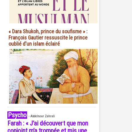
« Dara Shukoh, prince du soufisme » :
François Gautier ressuscite le prince
oublié d'un islam éclairé
Psycho
-
Abdelnour Zahrali
Farah : « J’ai découvert que mon
conjoint m’a trompée et mis une