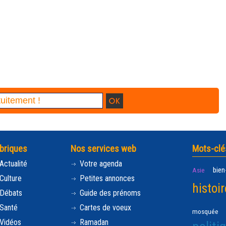
briques
Nos services web
Mots-clé
Actualité
Votre agenda
bien
Asie
Culture
Petites annonces
histoir
Débats
Guide des prénoms
Santé
Cartes de voeux
mosquée
Vidéos
Ramadan