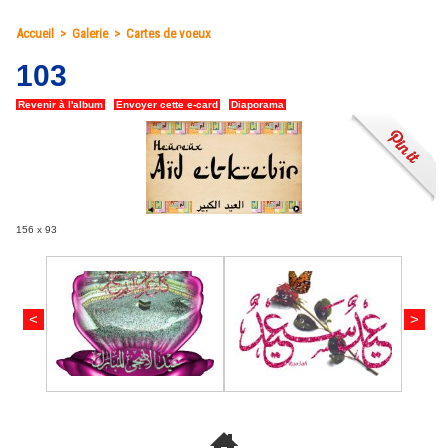
Accueil
>
Galerie
>
Cartes de voeux
103
Revenir à l'album
|
Envoyer cette e-card
|
Diaporama
156 x 93
<
>