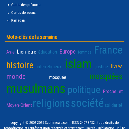
Guide des prénoms
Cartes de voeux
Ramadan
Mots-clés de la semaine
France
Europe
bien-être
Asie
éducation
femmes
islam
histoire
livres
interreligieux
justice
mosquées
monde
mosquée
musulmans
politique
Proche et
société
religions
Moyen-Orient
solidarité
copyright © 2002-2025 Saphirnews.com - ISSN 2497-3432 - tous droits de
reproduction et représentation réservés et strictement limités - Déclaration Cnil n°