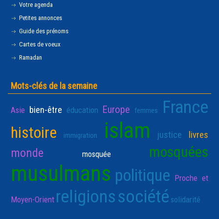
Votre agenda
Petites annonces
Guide des prénoms
Cartes de voeux
Ramadan
Mots-clés de la semaine
France
Europe
bien-être
Asie
éducation
femmes
islam
histoire
justice
livres
immigration
mosquées
monde
mosquée
musulmans
politique
Proche et
religions
société
Moyen-Orient
solidarité