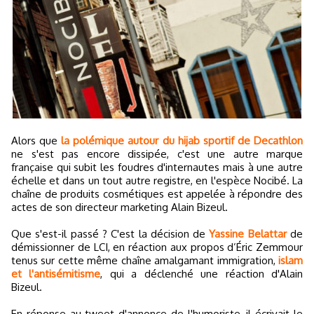
Alors que
la polémique autour du hijab sportif de Decathlon
ne s'est pas encore dissipée, c'est une autre marque
française qui subit les foudres d'internautes mais à une autre
échelle et dans un tout autre registre, en l'espèce Nocibé. La
chaîne de produits cosmétiques est appelée à répondre des
actes de son directeur marketing Alain Bizeul.
Que s'est-il passé ? C'est la décision de
Yassine Belattar
de
démissionner de LCI, en réaction aux propos d’Éric Zemmour
tenus sur cette même chaîne amalgamant immigration,
islam
et l'antisémitisme
, qui a déclenché une réaction d'Alain
Bizeul.
En réponse au tweet d'annonce de l'humoriste, il écrivait le