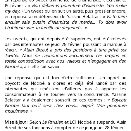
19 février :
« Bon débarras pourriture d’islamiste. You make
my day. »
Un tweet qui en suit un autre, plus grossier encore,
en réponse à un défenseur de Yassine Belattar :
« Va te faire
enculer sale putain d’islamiste de merde… Tu dois avoir
l’habitude avec ta famille de dégénérés. »
Les tweets, qui ont depuis été supprimés, ont été relevés
par des internautes ce jeudi 28 février, poussant la marque à
réagir.
« Alain Bizeul a pris des positions à titre privé sur
Twitter. Nous ne cautionnons aucunement ces propos en
totale contradiction avec nos valeurs et n’engagent en rien
Nocibé »
, a-t-elle fait savoir.
Une réponse qui est loin d'être suffisante. Un appel au
boycott de Nocibé a d'ores et déjà été lancé par des
internautes qui n'hésitent d'ailleurs pas à appeler les
consommateurs à se tourner vers la concurrence. Yassine
Belattar y a également souscrit en ces termes :
« Boycott
Nocibe tant qu’il sera chez vous... Signé: Une pourriture
musulmane. »
Mise à jour :
Selon
Le Parisien
et LCI, Nocibé a suspendu Alain
Bizeul de ses fonctions à compter de ce jour, jeudi 28 février.