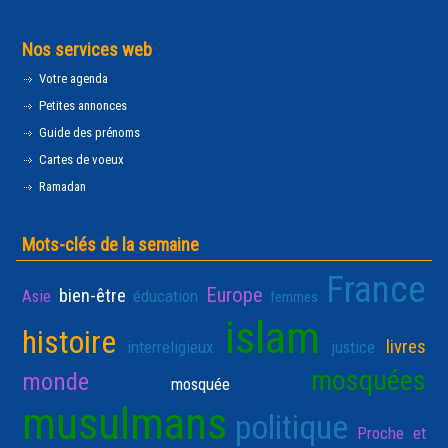
Nos services web
Votre agenda
Petites annonces
Guide des prénoms
Cartes de voeux
Ramadan
Mots-clés de la semaine
France
Europe
bien-être
Asie
éducation
femmes
islam
histoire
livres
interreligieux
justice
mosquées
monde
mosquée
musulmans
politique
Proche et