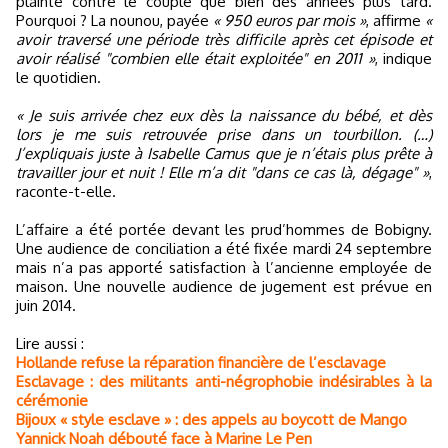
plainte contre le couple que bien des années plus tard.
Pourquoi ? La nounou, payée
« 950 euros par mois »
, affirme
«
avoir traversé une période très difficile après cet épisode et
avoir réalisé "combien elle était exploitée" en 2011 »
, indique
le quotidien.
« Je suis arrivée chez eux dès la naissance du bébé, et dès
lors je me suis retrouvée prise dans un tourbillon. (…)
J’expliquais juste à Isabelle Camus que je n’étais plus prête à
travailler jour et nuit ! Elle m’a dit "dans ce cas là, dégage" »
,
raconte-t-elle.
L’affaire a été portée devant les prud’hommes de Bobigny.
Une audience de conciliation a été fixée mardi 24 septembre
mais n’a pas apporté satisfaction à l’ancienne employée de
maison. Une nouvelle audience de jugement est prévue en
juin 2014.
Lire aussi :
Hollande refuse la réparation financière de l’esclavage
Esclavage : des militants anti-négrophobie indésirables à la
cérémonie
Bijoux « style esclave » : des appels au boycott de Mango
Yannick Noah débouté face à Marine Le Pen