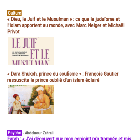
Culture
« Dieu, le Juif et le Musulman » : ce que le judaïsme et
l'islam apportent au monde, avec Marc Neiger et Michaël
Privot
« Dara Shukoh, prince du soufisme » : François Gautier
ressuscite le prince oublié d'un islam éclairé
Psycho
-
Abdelnour Zahrali
Farah : « J’ai découvert que mon conjoint m’a trompée et mis