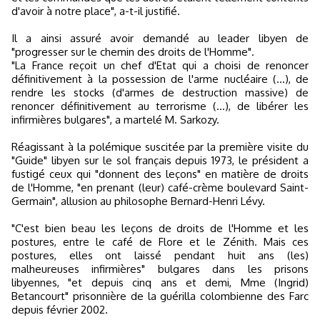
d'avoir à notre place", a-t-il justifié.
Il a ainsi assuré avoir demandé au leader libyen de
"progresser sur le chemin des droits de l'Homme".
"La France reçoit un chef d'Etat qui a choisi de renoncer
définitivement à la possession de l'arme nucléaire (...), de
rendre les stocks (d'armes de destruction massive) de
renoncer définitivement au terrorisme (...), de libérer les
infirmières bulgares", a martelé M. Sarkozy.
Réagissant à la polémique suscitée par la première visite du
"Guide" libyen sur le sol français depuis 1973, le président a
fustigé ceux qui "donnent des leçons" en matière de droits
de l'Homme, "en prenant (leur) café-crème boulevard Saint-
Germain", allusion au philosophe Bernard-Henri Lévy.
"C'est bien beau les leçons de droits de l'Homme et les
postures, entre le café de Flore et le Zénith. Mais ces
postures, elles ont laissé pendant huit ans (les)
malheureuses infirmières" bulgares dans les prisons
libyennes, "et depuis cinq ans et demi, Mme (Ingrid)
Betancourt" prisonnière de la guérilla colombienne des Farc
depuis février 2002.