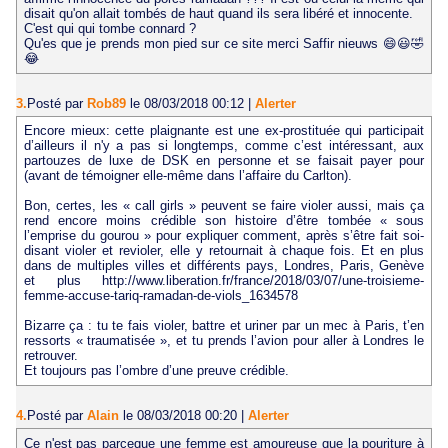
disait qu'on allait tombés de haut quand ils sera libéré et innocente.
C'est qui qui tombe connard ?
Qu'es que je prends mon pied sur ce site merci Saffir nieuws 😄😃🤣
😂
3.
Posté par
Rob89
le 08/03/2018 00:12
|
Alerter
Encore mieux: cette plaignante est une ex-prostituée qui participait
d’ailleurs il n'y a pas si longtemps, comme c’est intéressant, aux
partouzes de luxe de DSK en personne et se faisait payer pour
(avant de témoigner elle-même dans l’affaire du Carlton).
Bon, certes, les « call girls » peuvent se faire violer aussi, mais ça
rend encore moins crédible son histoire d’être tombée « sous
l’emprise du gourou » pour expliquer comment, après s’être fait soi-
disant violer et revioler, elle y retournait à chaque fois. Et en plus
dans de multiples villes et différents pays, Londres, Paris, Genève
et plus http://www.liberation.fr/france/2018/03/07/une-troisieme-
femme-accuse-tariq-ramadan-de-viols_1634578
Bizarre ça : tu te fais violer, battre et uriner par un mec à Paris, t’en
ressorts « traumatisée », et tu prends l’avion pour aller à Londres le
retrouver.
Et toujours pas l’ombre d’une preuve crédible.
4.
Posté par
Alain
le 08/03/2018 00:20
|
Alerter
Ce n'est pas parceque une femme est amoureuse que la pouriture à