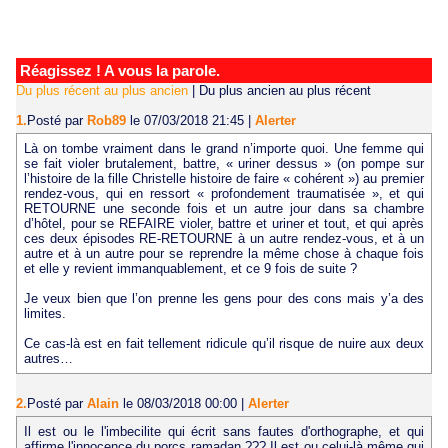
Réagissez ! A vous la parole.
Du plus récent au plus ancien
|
Du plus ancien au plus récent
1.
Posté par
Rob89
le 07/03/2018 21:45
|
Alerter
Là on tombe vraiment dans le grand n’importe quoi. Une femme qui
se fait violer brutalement, battre, « uriner dessus » (on pompe sur
l’histoire de la fille Christelle histoire de faire « cohérent ») au premier
rendez-vous, qui en ressort « profondement traumatisée », et qui
RETOURNE une seconde fois et un autre jour dans sa chambre
d’hôtel, pour se REFAIRE violer, battre et uriner et tout, et qui après
ces deux épisodes RE-RETOURNE à un autre rendez-vous, et à un
autre et à un autre pour se reprendre la même chose à chaque fois
et elle y revient immanquablement, et ce 9 fois de suite ?
Je veux bien que l’on prenne les gens pour des cons mais y’a des
limites.
Ce cas-là est en fait tellement ridicule qu’il risque de nuire aux deux
autres…
2.
Posté par
Alain
le 08/03/2018 00:00
|
Alerter
Il est ou le l'imbecilite qui écrit sans fautes d'orthographe, et qui
affirme l'innocence du porcs ramadan ??? Il est ou celui-là même qui