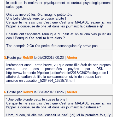
le droit de la maltraiter physiquement et surtout psycologiquement
sales type.
Ont vas inversé les rôle, imagine petite tête !
Une belle blonde veux te cussé la bite !
Ce que tu ne sais pas c'est que c'est une MALADE sexuel ici on
l'appel la coupeuse de bite .et dans les journaux la castreuse 🤤
Ensuite ont t'appellera l'eunuque du calif et on te dira vas jouer du
con ! Pourquoi t'as sorti ta bitte alors ?
T'as compris ? Ou t'as petite tête consanguine n'y arrive pas
5.
Posté par
Rob89
le 08/03/2018 00:23
|
Alerter
Intéressant aussi, cette brève, vu que cette fille était de ses propres
aveux une des prostituées payées par DSK :
http://www.lemonde.fr/police-justice/article/2018/03/02/epilogue-de-l-
affaire-du-carlton-de-lille-la-condamnation-civile-de-strauss-kahn-
annulee-en-cassation_5264764_1653578.html
6.
Posté par
Rob89
le 08/03/2018 00:26
|
Alerter
"Une belle blonde veux te cussé la bite !
Ce que tu ne sais pas c'est que c'est une MALADE sexuel ici on
l'appel la coupeuse de bite .et dans les journaux la castreuse "
Uhm, ducon, si elle me "cussait la bite" (lol) lol la premiere fois, j'y