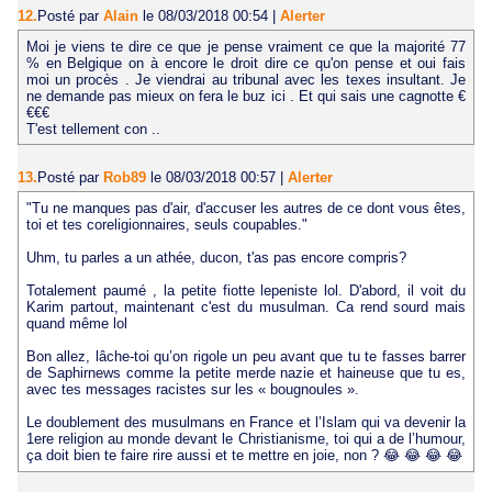
12.
Posté par
Alain
le 08/03/2018 00:54
|
Alerter
Moi je viens te dire ce que je pense vraiment ce que la majorité 77
% en Belgique on à encore le droit dire ce qu'on pense et oui fais
moi un procès . Je viendrai au tribunal avec les texes insultant. Je
ne demande pas mieux on fera le buz ici . Et qui sais une cagnotte €
€€€
T'est tellement con ..
13.
Posté par
Rob89
le 08/03/2018 00:57
|
Alerter
"Tu ne manques pas d'air, d'accuser les autres de ce dont vous êtes,
toi et tes coreligionnaires, seuls coupables."
Uhm, tu parles a un athée, ducon, t'as pas encore compris?
Totalement paumé , la petite fiotte lepeniste lol. D'abord, il voit du
Karim partout, maintenant c'est du musulman. Ca rend sourd mais
quand même lol
Bon allez, lâche-toi qu’on rigole un peu avant que tu te fasses barrer
de Saphirnews comme la petite merde nazie et haineuse que tu es,
avec tes messages racistes sur les « bougnoules ».
Le doublement des musulmans en France et l’Islam qui va devenir la
1ere religion au monde devant le Christianisme, toi qui a de l’humour,
ça doit bien te faire rire aussi et te mettre en joie, non ? 😂 😂 😂 😂