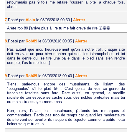
retournerais pas 9 fois me refaire "cusser la bite" a chaque fois,
abruti.
7.
Posté par
Alain
le 08/03/2018 00:30
|
Alerter
Arête rob 89 j'arrive plus à lire tu me fait crevé de rire 🤣😂😁
8.
Posté par
Rob89
le 08/03/2018 00:35
|
Alerter
Pas autant que moi, heureusement qu'on a notre troll, chaque site
doit en avoir un pour bien montrer qui sont les islamophobes, et toi
dans le genre qui se tire une balle dans le pied sans s'en rendre
compte, t'es le meilleur ;)
9.
Posté par
Rob89
le 08/03/2018 00:40
|
Alerter
Tiens, parle-nous encore des musulmans, de l'islam, des
"bougnoules" s'il te plait 😂 . C'est genial de voir ce genre de
franchise fasciste sans fard. Rare aussi, en general, la racaille
raciste de ton espece se cache sous des nobles pretextes mais toi
au moins tu essayes meme pas.
Bon, alors, l'islam, les musulmans, j'attends tes remarques et
commentaires. Perds pas trop de temps car quand les moderateurs
du site vont se reveiller ils risquent de t'ejecter comme la petite fiotte
haineuse que tu es lol