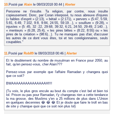
10.
Posté par
Alain
le 08/03/2018 00:44
|
Alerter
Personne ne t'insulte. Ta religion, par contre, nous insulte
copieusement. Donc, par Coran interposé, tu nous abreuve d'injures
(« faibles d’esprit » (2:13), « bétail » (2:171), « pervers » (5:47, 5:59,
5:81, 6:49, 7:102, 9:8, 9:84, 24:55, 59:19…), « souillure » (9:28), «
injustes » (5 :45, 32 :22, 29:68, 39:32, 6:21, 24:50, 29:49, 2:140…),
« menteurs » (6:28, 25:4), « les pires bêtes » (8:22, 8:55) ou « les
pires de la création » (98:6)...). Tu ne manques pas d'air, d'accuser
les autres de ce dont vous êtes, toi et tes coreligionnaires, seuls
coupables."
11.
Posté par
Rob89
le 08/03/2018 00:46
|
Alerter
Et le doublement du nombre de musulman en France pour 2050, au
fait, qu'en pensez-vous, cher Alain???
Pensez-vous par exemple que l'affaire Ramadan y changera quoi
que ce soit?
BWAAAAAAAAAAAAAAAH!!!!
(Tu vois, le plus gros encule au bout du compte c'est bel et bien toi
lol. Prison ou pas pour Ramadan, t'y changeras rien a cette tendance
la ma grosse, des Muslims y'en a 25 millions de plus dans L'Union
en quelques decennies 😂 😂 😂 Et je doute que faire le troll en bas
de site y chanque quoi que ce soit non plus lol)