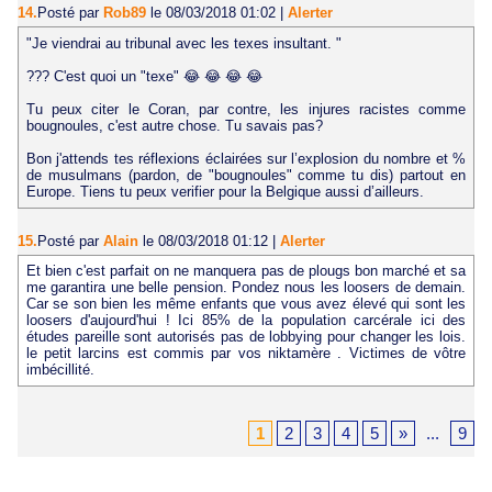
14.
Posté par
Rob89
le 08/03/2018 01:02
|
Alerter
"Je viendrai au tribunal avec les texes insultant. "
??? C'est quoi un "texe" 😂 😂 😂 😂
Tu peux citer le Coran, par contre, les injures racistes comme
bougnoules, c'est autre chose. Tu savais pas?
Bon j'attends tes réflexions éclairées sur l’explosion du nombre et %
de musulmans (pardon, de "bougnoules" comme tu dis) partout en
Europe. Tiens tu peux verifier pour la Belgique aussi d’ailleurs.
15.
Posté par
Alain
le 08/03/2018 01:12
|
Alerter
Et bien c'est parfait on ne manquera pas de plougs bon marché et sa
me garantira une belle pension. Pondez nous les loosers de demain.
Car se son bien les même enfants que vous avez élevé qui sont les
loosers d'aujourd'hui ! Ici 85% de la population carcérale ici des
études pareille sont autorisés pas de lobbying pour changer les lois.
le petit larcins est commis par vos niktamère . Victimes de vôtre
imbécillité.
1
2
3
4
5
»
...
9