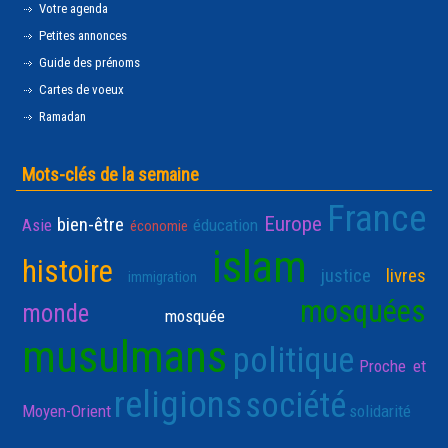
Votre agenda
Petites annonces
Guide des prénoms
Cartes de voeux
Ramadan
Mots-clés de la semaine
France
Europe
bien-être
Asie
éducation
économie
islam
histoire
justice
livres
immigration
mosquées
monde
mosquée
musulmans
politique
Proche et
religions
société
Moyen-Orient
solidarité