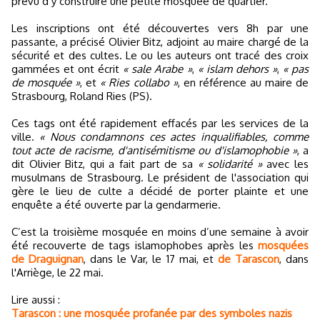
prévu d’y construire une petite mosquée de quartier.
Les inscriptions ont été découvertes vers 8h par une
passante, a précisé Olivier Bitz, adjoint au maire chargé de la
sécurité et des cultes. Le ou les auteurs ont tracé des croix
gammées et ont écrit
« sale Arabe »
,
« islam dehors »
,
« pas
de mosquée »
, et
« Ries collabo »
, en référence au maire de
Strasbourg, Roland Ries (PS).
Ces tags ont été rapidement effacés par les services de la
ville.
« Nous condamnons ces actes inqualifiables, comme
tout acte de racisme, d'antisémitisme ou d'islamophobie »
, a
dit Olivier Bitz, qui a fait part de sa
« solidarité »
avec les
musulmans de Strasbourg. Le président de l'association qui
gère le lieu de culte a décidé de porter plainte et une
enquête a été ouverte par la gendarmerie.
C’est la troisième mosquée en moins d’une semaine à avoir
été recouverte de tags islamophobes après les
mosquées
de Draguignan
, dans le Var, le 17 mai, et
de Tarascon
, dans
l'Arriège, le 22 mai.
Lire aussi :
Tarascon : une mosquée profanée par des symboles nazis