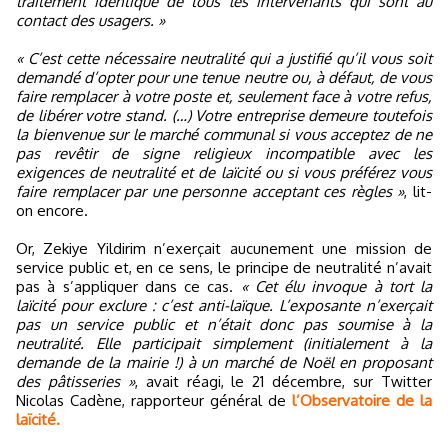
traitement identique de tous les intervenants qui sont au
contact des usagers. »
« C’est cette nécessaire neutralité qui a justifié qu’il vous soit
demandé d’opter pour une tenue neutre ou, à défaut, de vous
faire remplacer à votre poste et, seulement face à votre refus,
de libérer votre stand. (…) Votre entreprise demeure toutefois
la bienvenue sur le marché communal si vous acceptez de ne
pas revêtir de signe religieux incompatible avec les
exigences de neutralité et de laïcité ou si vous préférez vous
faire remplacer par une personne acceptant ces règles »
, lit-
on encore.
Or, Zekiye Yildirim n’exerçait aucunement une mission de
service public et, en ce sens, le principe de neutralité n’avait
pas à s’appliquer dans ce cas.
« Cet élu invoque à tort la
laïcité pour exclure : c’est anti-laïque. L’exposante n’exerçait
pas un service public et n’était donc pas soumise à la
neutralité. Elle participait simplement (initialement à la
demande de la mairie !) à un marché de Noël en proposant
des pâtisseries »
, avait réagi, le 21 décembre, sur Twitter
Nicolas Cadène, rapporteur général de
l’Observatoire de la
laïcité.