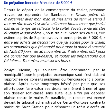
Un préjudice financier à hauteur de 3 000 €
Depuis le départ de la commerçante du chalet, personne
n'avait pu reprendre le flambeau.
« J'avais prévu de
m'organiser avec mon mari et mes amis de tenir le stand à
tour de rôle mais c'est arrivé tellement brutalement que je n'ai
pas eu le temps de réfléchir (à la suite). J'avais rendu les clés
du chalet le soir même »
, nous dit-elle. Selon ses calculs, elle
estime auprès de Saphirnews avoir perdu près de 3 000 €,
«
entre les achats de décoration que j'ai acheté pour le chalet,
les commandes que j'ai annulé pour toute la durée du marché
de Noël (10 jours, du 30 novembre au 9 décembre, ndlr) pour
me concentrer que là-dessus, et toutes les préparations que
j'ai faites... Tout m'est resté sur les bras »
.
Zekiye Yildirim, qui souhaite être indemnisée par la
municipalité pour le préjudice économique subi, s'est d'abord
rapprochée de conseils juridiques qui l'encouragent à porter
plainte. Après avoir longtemps hésité par peur que ses
efforts pour faire valoir ses droits ne mènent à rien et que
son dossier soit classé sans suite, elle a fini par déposer
plainte contre le maire. En parallèle, un recours est exercé
devant le tribunal administratif de Cergy-Pontoise contre la
mairie de Saint-Gratien pour dénoncer un refus d’accès au