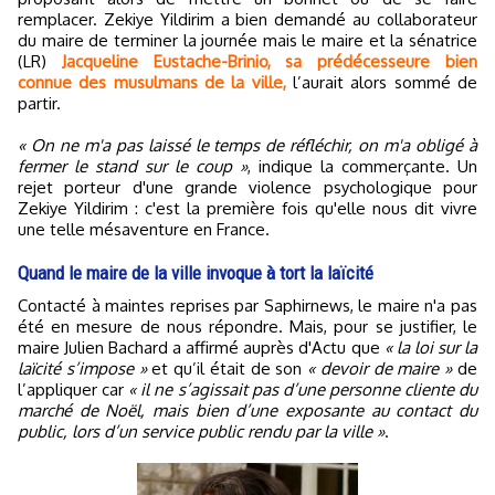
remplacer. Zekiye Yildirim a bien demandé au collaborateur
du maire de terminer la journée mais le maire et la sénatrice
(LR)
Jacqueline Eustache-Brinio, sa prédécesseure bien
connue des musulmans de la ville,
l’aurait alors sommé de
partir.
« On ne m'a pas laissé le temps de réfléchir, on m'a obligé à
fermer le stand sur le coup »
, indique la commerçante. Un
rejet porteur d'une grande violence psychologique pour
Zekiye Yildirim : c'est la première fois qu'elle nous dit vivre
une telle mésaventure en France.
Quand le maire de la ville invoque à tort la laïcité
Contacté à maintes reprises par Saphirnews, le maire n'a pas
été en mesure de nous répondre. Mais, pour se justifier, le
maire Julien Bachard a affirmé auprès d'Actu que
« la loi sur la
laïcité s’impose »
et qu’il était de son
« devoir de maire »
de
l’appliquer car
« il ne s’agissait pas d’une personne cliente du
marché de Noël, mais bien d’une exposante au contact du
public, lors d’un service public rendu par la ville »
.