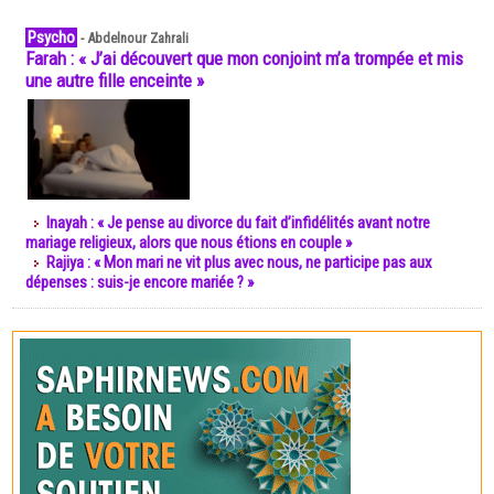
Psycho
-
Abdelnour Zahrali
Farah : « J’ai découvert que mon conjoint m’a trompée et mis
une autre fille enceinte »
Inayah : « Je pense au divorce du fait d’infidélités avant notre
mariage religieux, alors que nous étions en couple »
Rajiya : « Mon mari ne vit plus avec nous, ne participe pas aux
dépenses : suis-je encore mariée ? »