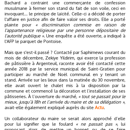
Bachard a contraint une commerçante de confession
musulmane à fermer son stand du fait de son voile, ceci en
invoquant... le principe de laïcité. Celle-ci a décidé de porter
l'affaire en justice afin de faire valoir ses droits. Elle a porté
plainte pour
« discrimination commise en raison de
l'appartenance religieuse par une personne dépositaire de
l'autorité publique »
. Une enquête a été ouverte, a indiqué à
l'AFP le parquet de Pontoise.
Mais que s'est-il passé ? Contacté par Saphirnews courant du
mois de décembre, Zekiye Yildirim, qui exerce la profession
de pâtissière à Argenteuil, raconte avoir été contacté cette
année 2018 par le service municipal de Saint-Gratien pour
participer au marché de Noël communal en y tenant un
stand. Arrivée sur les lieux dans la matinée du 30 novembre,
elle avait ouvert le chalet mis à la disposition par la
commune et commencé la décoration et l’installation de ses
pâtisseries. À l’ouverture du marché,
« tout se passait pour le
mieux, jusqu’à 18h et l’arrivée du maire et de sa délégation »
,
avait-elle également expliqué auprès du site
Actu
.
Un collaborateur du maire se serait alors approché d’elle
pour lui signifier que le foulard
« ne passait pas »
, lui
proposant alors de mettre un bonnet ou de se faire