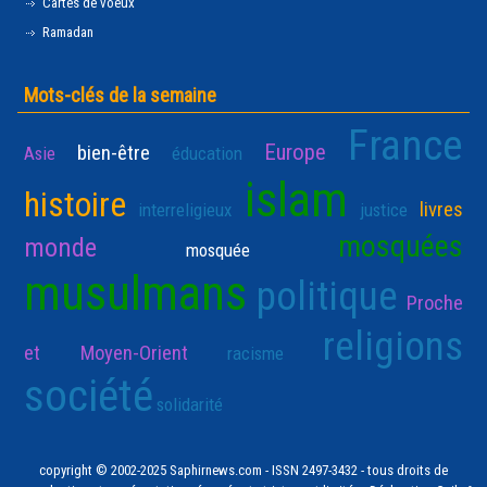
Cartes de voeux
Ramadan
Mots-clés de la semaine
France
Europe
bien-être
Asie
éducation
islam
histoire
livres
interreligieux
justice
mosquées
monde
mosquée
musulmans
politique
Proche
religions
et Moyen-Orient
racisme
société
solidarité
copyright © 2002-2025 Saphirnews.com - ISSN 2497-3432 - tous droits de