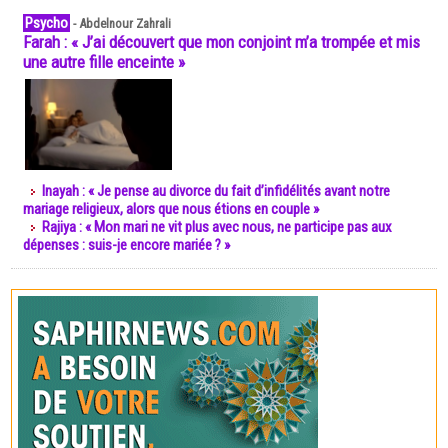
Psycho
-
Abdelnour Zahrali
Farah : « J’ai découvert que mon conjoint m’a trompée et mis
une autre fille enceinte »
Inayah : « Je pense au divorce du fait d’infidélités avant notre
mariage religieux, alors que nous étions en couple »
Rajiya : « Mon mari ne vit plus avec nous, ne participe pas aux
dépenses : suis-je encore mariée ? »