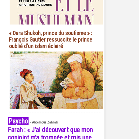
« Dara Shukoh, prince du soufisme » :
François Gautier ressuscite le prince
oublié d'un islam éclairé
Psycho
-
Abdelnour Zahrali
Farah : « J’ai découvert que mon
conjoint m’a trompée et mis une