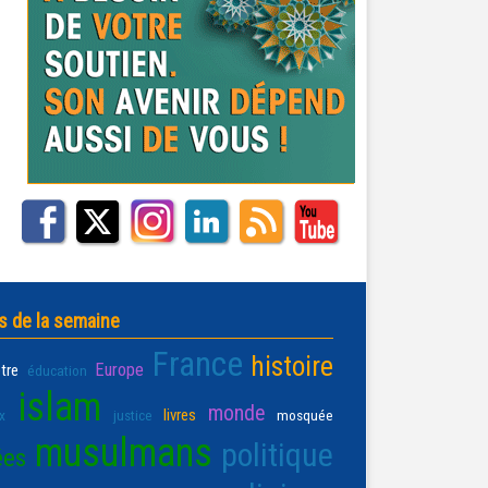
s de la semaine
France
histoire
Europe
être
éducation
islam
monde
livres
x
justice
mosquée
musulmans
politique
ées