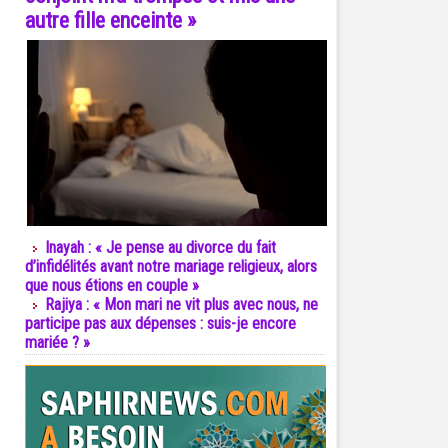
autre fille enceinte »
Inayah : « Je pense au divorce du fait
d’infidélités avant notre mariage religieux, alors
que nous étions en couple »
Rajiya : « Mon mari ne vit plus avec nous, ne
participe pas aux dépenses : suis-je encore
mariée ? »