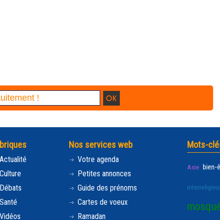
briques
Nos services web
Mots-clé
Actualité
Votre agenda
bien-
Asie
Culture
Petites annonces
Débats
Guide des prénoms
interreligieu
Santé
Cartes de voeux
mosqu
Vidéos
Ramadan