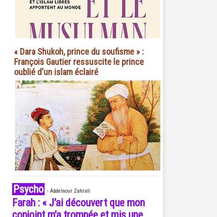
« Dara Shukoh, prince du soufisme » :
François Gautier ressuscite le prince
oublié d'un islam éclairé
Psycho
-
Abdelnour Zahrali
Farah : « J’ai découvert que mon
conjoint m’a trompée et mis une