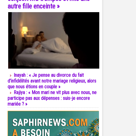
autre fille enceinte »
Inayah : « Je pense au divorce du fait
d’infidélités avant notre mariage religieux, alors
que nous étions en couple »
Rajiya : « Mon mari ne vit plus avec nous, ne
participe pas aux dépenses : suis-je encore
mariée ? »