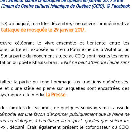
e l'attentat contre la mosquée de Québec en janvier 2017 a été
e l'imam du Centre culturel islamique de Québec (CCIQ). © Facebook
CCIQ) a inauguré, mardi 1er décembre, une œuvre commémorative
l'attaque de mosquée le 29 janvier 2017.
e
vre célébrant le vivre-ensemble et l’entente entre les
ue l’autre est exposée au site du Patrimoine de la Visitation, un
 Sur la partie du monument située au CCIQ, sont inscrits les noms
itation du poète Khalil Gibran :
« Nul ne peut atteindre l’aube sans
nstallée la partie qui rend hommage aux traditions québécoises.
e et d’une stèle en pierre sur lesquelles sont encastrées des
La Presse
pays, rapporte le média
.
des familles des victimes, de quelques survivants mais aussi du
émorial est une façon d’exprimer publiquement que la haine ne
rt au dialogue, à l’amitié et au respect, quelles que soient les
a-t-il déclaré. Était également présent le cofondateur du CCIQ,