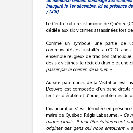
Un mémorial rendant hommage aux victimes d
inauguré le 1er décembre. Ici en présence d
/ CCIQ
Le Centre culturel islamique de Québec (
dédiée aux six victimes assassinées lors d
Comme un symbole, une partie de l'œu
communautés est installée au CCIQ tandis q
ensemble religieux de tradition catholique.
des six victimes, le récit du drame et une c
passer par le chemin de la nuit. »
Au site patrimonial de la Visitation est i
L'œuvre est composée d’un banc circulair
feuilles d’érable et d’orne, emblèmes du 
L’inauguration s’est déroulée en présence 
maire de Québec, Régis Labeaume.
« Ce m
gagne jamais. Il faut être évidemment ouve
origines des gens qui nous entourent »
, 