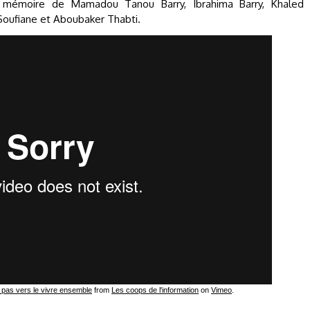
a mémoire de Mamadou Tanou Barry, Ibrahima Barry, Khaled
Soufiane et Aboubaker Thabti.
 pas vers le vivre ensemble
from
Les coops de l'information
on
Vimeo
.