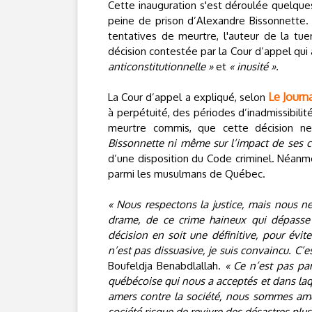
Cette inauguration s'est déroulée quelques
peine de prison d’Alexandre Bissonnette.
tentatives de meurtre, l'auteur de la tu
décision contestée par la Cour d’appel qui 
anticonstitutionnelle »
et
« inusité ».
Le Journ
La Cour d’appel a expliqué, selon
à perpétuité, des périodes d’inadmissibilit
meurtre commis, que cette décision 
Bissonnette ni même sur l’impact de ses 
d’une disposition du Code criminel. Néanm
parmi les musulmans de Québec.
« Nous respectons la justice, mais nous n
drame, de ce crime haineux qui dépasse t
décision en soit une définitive, pour évit
n’est pas dissuasive, je suis convaincu. C’e
Boufeldja Benabdlallah.
« Ce n’est pas pa
québécoise qui nous a acceptés et dans la
amers contre la société, nous sommes amer
société risque de revivre des désastres plus 