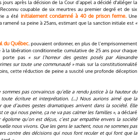
 jours après la décision de la Cour d’appel a décidé d'alléger la
 Reconnu coupable de six meurtres au premier degré et de six
initialement condamné à 40 de prison ferme.
erie a été
Une
a ramené sa peine à 25ans, estimant que la sanction initiale est
«
al du Québec
. pouvaient ordonner, en plus de l’emprisonnement
é à la libération conditionnelle cumulative de 25 ans pour chaque
ne porte pas
« sur l’horreur des gestes posés par Alexandre
crimes sur toute une communauté »
mais sur la constitutionnalité
oins, cette réduction de peine a suscité une profonde déception
e sommes pas convaincus qu’elle a rendu justice à la hauteur du
oute écriture et interprétation. (…) Nous aurions aimé que la
er que d’autres gestes dramatiques arrivent dans la société. Elle
st ce qui nous peine, ça ne va pas calmer les familles »
, a déclaré
r égoïsme qu’on est déçus, c’est par empathie envers la société
quelle nous vivons. Que les gens le sachent, nous ne sommes pas
s contre des décisions qui nous font reculer et qui font que la
tard. »