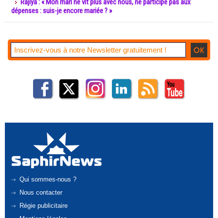
Rajiya : « Mon mari ne vit plus avec nous, ne participe pas aux
dépenses : suis-je encore mariée ? »
Qui sommes-nous ?
Nous contacter
Régie publicitaire