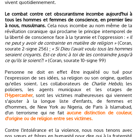
vivent quotidiennement.
Le combat contre cet obscurantisme incombe aujourd'hui à
tous les hommes et femmes de conscience, en premier lieu
à nous, musulmans.
Cela nous incombe au nom même de la
révélation coranique qui proclame le principe intemporel de
la liberté de conscience face à la tyrannie et l'oppression :
« Il
ne peut y avoir de contrainte en matière de religion »
(Coran,
sourate 2-signe 256) ;
« Si Dieu l'avait voulu tous les hommes
seraient croyants. Est-ce donc à toi de les contraindre jusqu'à
ce qu'ils le soient?! »
(Coran, sourate 10-signe 99)
Personne ne doit en effet être inquiété ou tué pour
l'expression de ses idées, sa religion ou son origine, quelles
qu'elles soient. Les collaborateurs de
Charlie Hebdo
, les
policiers, les agents municipaux et les otages de
l'Hypercasher
, sont les victimes malheureuses qui viennent
s'ajouter à la longue liste d'enfants, de femmes et
d'hommes, de New York au Nigeria, de Paris à Islamabad,
d'un terrorisme qui ne fait
aucune distinction de couleur,
d'origine ou de religion entre ses victimes.
Contre l'intolérance et la violence, nous nous tenons avec
nos sœurs et frères en humanité pour dire oui à la fraternité