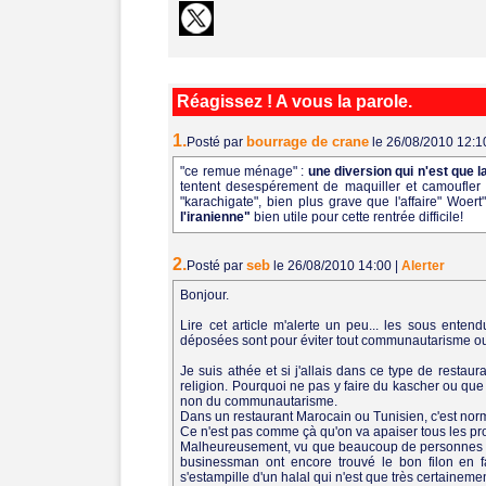
Réagissez ! A vous la parole.
1.
bourrage de crane
Posté par
le 26/08/2010 12:
"ce remue ménage" :
une diversion qui n'est que l
tentent desespérement de maquiller et camoufler l
"karachigate", bien plus grave que l'affaire" Woe
l'iranienne"
bien utile pour cette rentrée difficile!
2.
seb
Posté par
le 26/08/2010 14:00
|
Alerter
Bonjour.
Lire cet article m'alerte un peu... les sous ent
déposées sont pour éviter tout communautarisme ou st
Je suis athée et si j'allais dans ce type de restauran
religion. Pourquoi ne pas y faire du kascher ou que d
non du communautarisme.
Dans un restaurant Marocain ou Tunisien, c'est norm
Ce n'est pas comme çà qu'on va apaiser tous les pro
Malheureusement, vu que beaucoup de personnes son
businessman ont encore trouvé le bon filon en 
s'estampille d'un halal qui n'est que très certaineme