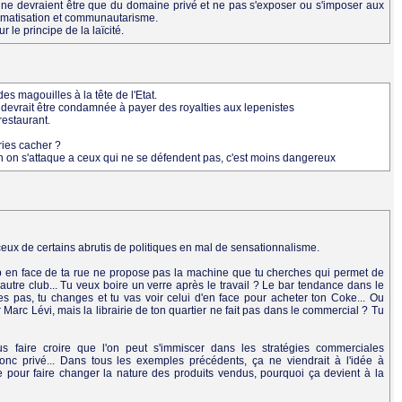
s ne devraient être que du domaine privé et ne pas s'exposer ou s'imposer aux
igmatisation et communautarisme.
le principe de la laïcité.
des magouilles à la tête de l'Etat.
MP devrait être condamnée à payer des royalties aux lepenistes
restaurant.
ries cacher ?
bien on s'attaque a ceux qui ne se défendent pas, c'est moins dangereux
eux de certains abrutis de politiques en mal de sensationnalisme.
ub en face de ta rue ne propose pas la machine que tu cherches qui permet de
utre club... Tu veux boire un verre après le travail ? Le bar tendance dans le
mes pas, tu changes et tu vas voir celui d'en face pour acheter ton Coke... Ou
r Marc Lévi, mais la librairie de ton quartier ne fait pas dans le commercial ? Tu
aire croire que l'on peut s'immiscer dans les stratégies commerciales
donc privé... Dans tous les exemples précédents, ça ne viendrait à l'idée à
pour faire changer la nature des produits vendus, pourquoi ça devient à la