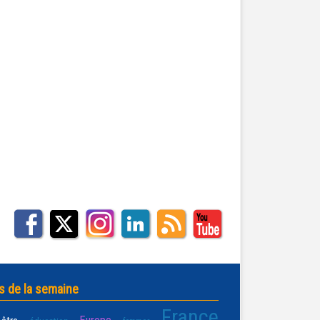
s de la semaine
France