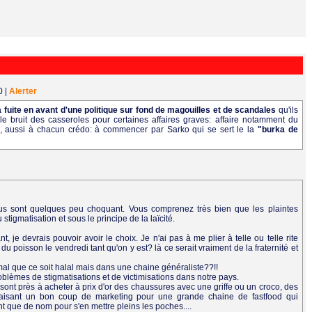
10
|
Alerter
a fuite en avant d'une politique sur fond de magouilles et de scandales
qu'ils
e bruit des casseroles pour certaines affaires graves: affaire notamment du
rt", aussi à chacun crédo: à commencer par Sarko qui se sert le la
"burka de
endus sont quelques peu choquant. Vous comprenez très bien que les plaintes
igmatisation et sous le principe de la laïcité.
t, je devrais pouvoir avoir le choix. Je n'ai pas à me plier à telle ou telle rite
u poisson le vendredi tant qu'on y est? là ce serait vraiment de la fraternité et
al que ce soit halal mais dans une chaine généraliste??!!
blèmes de stigmatisations et de victimisations dans notre pays.
t près à acheter à prix d'or des chaussures avec une griffe ou un croco, des
faisant un bon coup de marketing pour une grande chaine de fastfood qui
nt que de nom pour s'en mettre pleins les poches....