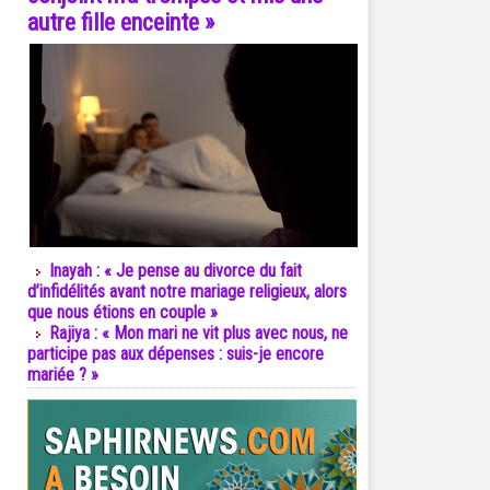
autre fille enceinte »
Inayah : « Je pense au divorce du fait
d’infidélités avant notre mariage religieux, alors
que nous étions en couple »
Rajiya : « Mon mari ne vit plus avec nous, ne
participe pas aux dépenses : suis-je encore
mariée ? »