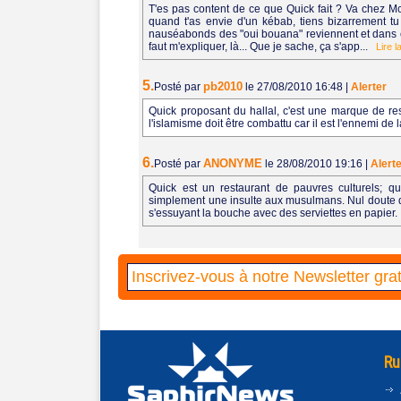
T'es pas content de ce que Quick fait ? Va chez McD
quand t'as envie d'un kébab, tiens bizarrement tu
nauséabonds des "oui bouana" reviennent et dans ce c
faut m'expliquer, là... Que je sache, ça s'app...
Lire l
5.
pb2010
Posté par
le 27/08/2010 16:48
|
Alerter
Quick proposant du hallal, c'est une marque de res
l'islamisme doit être combattu car il est l'ennemi de
6.
ANONYME
Posté par
le 28/08/2010 19:16
|
Alert
Quick est un restaurant de pauvres culturels; q
simplement une insulte aux musulmans. Nul doute qu
s'essuyant la bouche avec des serviettes en papier.
Ru