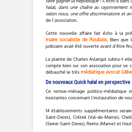
faire gagner la République ! »
, écrit-il da
halal, dans une chaîne au rayonnement na
selon nous, une offre discriminatoire et an
de l’association.
Cette nouvelle affaire fait écho à la p
maire socialiste de Roubaix
. Bien que l
judiciaire avait été ouverte avant d’être fi
La plainte de Charles Aslangul subira-t-el
compte bien sur son association pour se co
médiatique avocat Gilber
débauché le très
De nouveaux Quick halal en perspective
Ce remue-ménage politico-médiatique in
insistantes concernant l’instauration de no
14 établissements supplémentaires seraie
Saint-Denis), Créteil (Val-de-Marne), Che
(Seine-Saint-Denis), Reims (Marne) et Haut