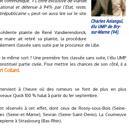
ns un communiqué.
« L’offre exclusive de viande
tional et détenue à 94% par l’Etat, reste,
tirépublicaine »
, peut-on aussi lire sur le site
Charles Aslangul,
élu UMP de Bry-
sur-Marne (94).
récédente plainte de René Vandierendonck,
e maire ait retiré sa plainte, la procédure
nalement classée sans suite par le procureur de Lille.
le le même sort ? Une première fois classée sans suite, l’élu UMP
nstituer partie civile. Pour mettre les chances de son côté, il a
t Collard
.
tervient à l’heure où des rumeurs se font de plus en plus
uveaux Quick 100 % halal à partir du 1er septembre.
nt réservés à cet effet, dont ceux de Rosny-sous-Bois (Seine-
lles (Seine-et-Marne), Sevran (Seine-Saint-Denis), La Courneuve
epierre à Strasbourg (Bas-Rhin).