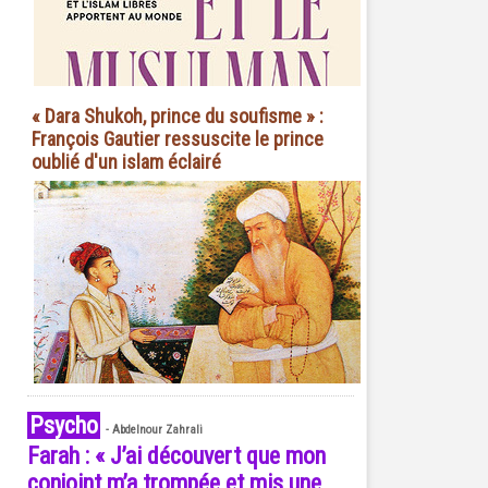
« Dara Shukoh, prince du soufisme » :
François Gautier ressuscite le prince
oublié d'un islam éclairé
Psycho
-
Abdelnour Zahrali
Farah : « J’ai découvert que mon
conjoint m’a trompée et mis une