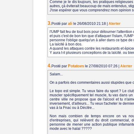
Comme je le dis toujours, les pratiques religieuse
autres, çà éviterait beaucoup de mals entendus, st
J'ose espérer que vous comprendrez mon opinion sur 
3.
ali
Posté par
le 26/08/2010 21:18
|
Alerter
l'UMP fait feu de tout bois pour détourner l'attention 
et puis c'est de bon ton que d'attaquer l'islam, l'U
personne l'oblige quelqu'un à aller dans ce type de 
La laïcité à bon dos.
A quand les attaques contre les restaurants et épice
Y aura t-il plusieurs conceptions de la laïcité. ou 
4.
Potatoes
Posté par
le 27/08/2010 07:26
|
Alerter
Salam...
On a parfois des commentaires aussi stupides que c
Le topo est simple. Tu veux faire du sport ? Le cl
muscler spécifiquement tel muscle, tu vas dans un a
centre ville ne propose que de l'alcool et tu n'ai
inversement, d'ailleurs... Tu veux t'acheter le dernie
vas à la Fnac ou à Décitre...
Non mais combien de temps encore on va nous f
d'entreprises, qui relèvent du droit commercial, 
personne de mener une action publique infamante 
mode avec le halal ?????