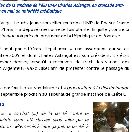
es de la vindicte de l'élu UMP Charles Aslangul, en croisade anti-
s en mal de notoriété médiatique.
slangul. Le très jeune conseiller municipal UMP de Bry-sur-Marne
21 ans − a déposé une nouvelle fois plainte, fin juillet, contre la
mination »
auprès du procureur de la République de Pontoise.
3 août par « L’Ordre Républicain », une association qui se dit
bre 2009 et dont Charles Aslangul est son président. Il s’était
évrier dernier, lorsqu’il a recouvert de tracts les vitrines des
 d’Argenteuil (Val-d’Oise) afin de protester contre le passage du
ivi par Quick pour vandalisme et
« provocation à la discrimination
 septembre prochain au Tribunal de grande instance de Créteil.
 »
u’un
« combat (...) de la laïcité contre le
ainte ayant été classée sans suite par le
ction, déterminés à faire gagner la laïcité, à