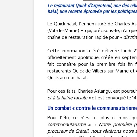
Le restaurant Quick d'Argenteuil, une des cibl
halal, une recette éprouvée par les politique
Le Quick halal, l’ennemi juré de Charles A
(Val-de-Marne) − qui, précisons-le, n’a que 
chaîne de restauration rapide pour
« discri
Cette information a été délivrée lundi 2
officiellement apolitique, créée en septem
fait connaître pour la première fois fin f
restaurants Quick de Villiers-sur-Marne et
Quick au tout-halal.
Pour ces faits, Charles Aslangul est poursu
et à la haine raciale »
et est convoqué le 14
Un combat « contre le communautarisme
Pour l’élu, ce n’est ni plus ni mois q
communautarisme »
.
« Notre première pl
procureur de Créteil, nous réitérons notre a