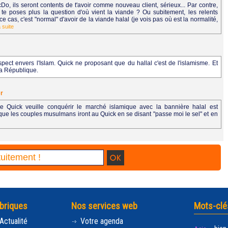
o, ils seront contents de t'avoir comme nouveau client, sérieux... Par contre,
 te poses plus la question d'où vient la viande ? Ou subitement, les relents
as, c'est "normal" d'avoir de la viande halal (je vois pas où est la normalité,
a suite
pect envers l'Islam. Quick ne proposant que du hallal c'est de l'islamisme. Et
 la République.
er
ue Quick veuille conquérir le marché islamique avec la bannière halal est
e les couples musulmans iront au Quick en se disant "passe moi le sel" et en
briques
Nos services web
Mots-clé
Actualité
Votre agenda