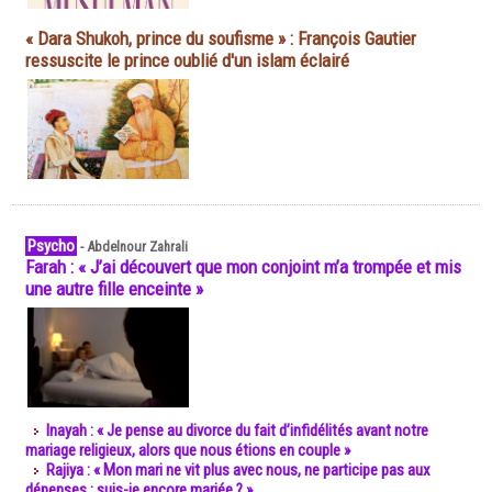
« Dara Shukoh, prince du soufisme » : François Gautier
ressuscite le prince oublié d'un islam éclairé
Psycho
-
Abdelnour Zahrali
Farah : « J’ai découvert que mon conjoint m’a trompée et mis
une autre fille enceinte »
Inayah : « Je pense au divorce du fait d’infidélités avant notre
mariage religieux, alors que nous étions en couple »
Rajiya : « Mon mari ne vit plus avec nous, ne participe pas aux
dépenses : suis-je encore mariée ? »