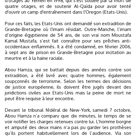
d'otages au Yémen en 1998, qui s'est soldée par la mort de
quatre otages, et de soutenir Al-Qaïda pour avoir tenté
d'ouvrir un camp d'entraînement dans l'Oregon (Etats-Unis).
Pour ces faits, les Etats-Unis ont demandé son extradition de
Grande-Bretagne où l'imam résidait. Outre-Manche, l’imam
d’origine égyptienne de 54 ans, de son vrai nom Moustafa
Kamal Mustafa, s’est fait connaître pour ses prêches anti-
occidentaux enflammés. Il a été condamné, en février 2006,
à sept ans de prison en Grande-Bretagne pour incitation au
meurtre et à la haine raciale.
Abou Hamza, qui se battait depuis des années contre son
extradition, a été livré avec quatre hommes, également
soupçonnés de terrorisme. Selon les termes des décisions
de justice européenne, ils doivent être jugés devant des
juridictions civiles aux Etats-Unis mais la peine de mort ne
peut être requise à leur encontre.
Devant le tribunal fédéral de New-York, samedi 7 octobre,
Abou Hamza n’a comparu que dix minutes, le temps de se
voir notifier les charges retenues contre lui. L’homme borgne
et amputé des deux mains n’a pas pu garder les prothèses
qu’ils portent habituellement lors de l’audience. Via son