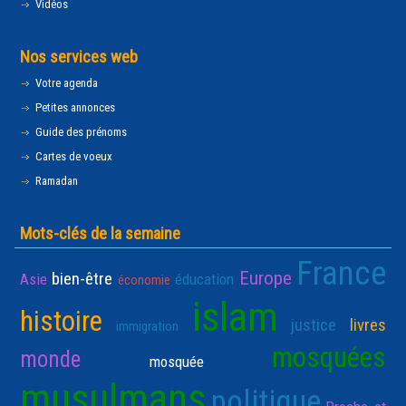
Vidéos
Nos services web
Votre agenda
Petites annonces
Guide des prénoms
Cartes de voeux
Ramadan
Mots-clés de la semaine
France
Europe
bien-être
Asie
éducation
économie
islam
histoire
justice
livres
immigration
mosquées
monde
mosquée
musulmans
politique