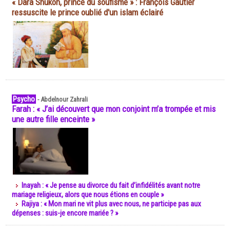
« Dara Shukoh, prince du soufisme » : François Gautier
ressuscite le prince oublié d'un islam éclairé
Psycho
-
Abdelnour Zahrali
Farah : « J’ai découvert que mon conjoint m’a trompée et mis
une autre fille enceinte »
Inayah : « Je pense au divorce du fait d’infidélités avant notre
mariage religieux, alors que nous étions en couple »
Rajiya : « Mon mari ne vit plus avec nous, ne participe pas aux
dépenses : suis-je encore mariée ? »