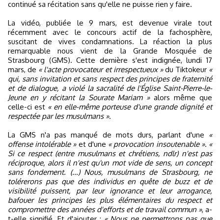
continué sa récitation sans qu'elle ne puisse rien y faire.
La vidéo, publiée le 9 mars, est devenue virale tout
récemment avec le concours actif de la fachosphère,
suscitant de vives condamnations. La réaction la plus
remarquable nous vient de la Grande Mosquée de
Strasbourg (GMS). Cette dernière s'est indignée, lundi 17
mars, de
« l'acte provocateur et irrespectueux »
du Tiktokeur
«
qui, sans invitation et sans respect des principes de fraternité
et de dialogue, a violé la sacralité de l'Église Saint-Pierre-le-
Jeune en y récitant la Sourate Mariam »
alors même que
celle-ci est
« en elle-même porteuse d'une grande dignité et
respectée par les musulmans »
.
La GMS n'a pas manqué de mots durs, parlant d'une
«
offense intolérable »
et d'une
« provocation insoutenable »
.
«
Si ce respect (entre musulmans et chrétiens, ndlr) n'est pas
réciproque, alors il n'est qu'un mot vide de sens, un concept
sans fondement. (...) Nous, musulmans de Strasbourg, ne
tolérerons pas que des individus en quête de buzz et de
visibilité puissent, par leur ignorance et leur arrogance,
bafouer les principes les plus élémentaires du respect et
compromettre des années d'efforts et de travail commun »
, a-
t-elle signifié. Et d'ajouter :
« Nous ne permettrons pas que