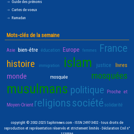
Guide des prénoms
Cartes de voeux
Ramadan
Mots-clés de la semaine
France
Europe
bien-être
Asie
éducation
femmes
islam
histoire
justice
livres
immigration
mosquées
monde
mosquée
musulmans
politique
Proche et
religions
société
Moyen-Orient
solidarité
copyright © 2002-2025 Saphirnews.com - ISSN 2497-3432 - tous droits de
reproduction et représentation réservés et strictement limités - Déclaration Cnil n°
1139566