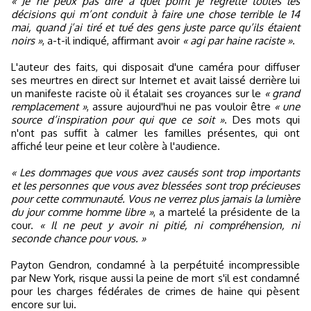
« Je ne peux pas dire à quel point je regrette toutes les
décisions qui m’ont conduit à faire une chose terrible le 14
mai, quand j’ai tiré et tué des gens juste parce qu’ils étaient
noirs »
, a-t-il indiqué, affirmant avoir
« agi par haine raciste »
.
L'auteur des faits, qui disposait d'une caméra pour diffuser
ses meurtres en direct sur Internet et avait laissé derrière lui
un manifeste raciste où il étalait ses croyances sur le
« grand
remplacement »
, assure aujourd'hui ne pas vouloir être
« une
source d’inspiration pour qui que ce soit »
. Des mots qui
n'ont pas suffit à calmer les familles présentes, qui ont
affiché leur peine et leur colère à l'audience.
« Les dommages que vous avez causés sont trop importants
et les personnes que vous avez blessées sont trop précieuses
pour cette communauté. Vous ne verrez plus jamais la lumière
du jour comme homme libre »
, a martelé la présidente de la
cour.
« Il ne peut y avoir ni pitié, ni compréhension, ni
seconde chance pour vous. »
Payton Gendron, condamné à la perpétuité incompressible
par New York, risque aussi la peine de mort s'il est condamné
pour les charges fédérales de crimes de haine qui pèsent
encore sur lui.