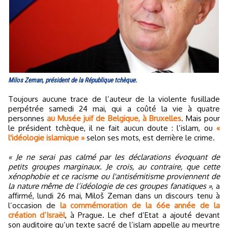
Milos Zeman, président de la République tchèque.
Toujours aucune trace de l’auteur de la violente fusillade
perpétrée samedi 24 mai, qui a coûté la vie à quatre
personnes
au Musée juif de Belgique, à Bruxelles
. Mais pour
le président tchèque, il ne fait aucun doute : l’islam, ou
«
l'idéologie islamique »
selon ses mots, est derrière le crime.
« Je ne serai pas calmé par les déclarations évoquant de
petits groupes marginaux. Je crois, au contraire, que cette
xénophobie et ce racisme ou l'antisémitisme proviennent de
la nature même de l’idéologie de ces groupes fanatiques »
, a
affirmé, lundi 26 mai, Miloš Zeman dans un discours tenu à
l’occasion de
la commémoration de la 66e année de la
création d’Israël
, à Prague. Le chef d’Etat a ajouté devant
son auditoire qu’un texte sacré de l’islam appelle au meurtre