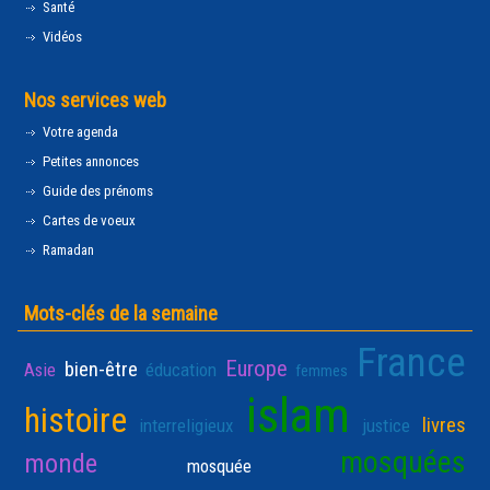
Santé
Vidéos
Nos services web
Votre agenda
Petites annonces
Guide des prénoms
Cartes de voeux
Ramadan
Mots-clés de la semaine
France
Europe
bien-être
Asie
éducation
femmes
islam
histoire
livres
interreligieux
justice
mosquées
monde
mosquée