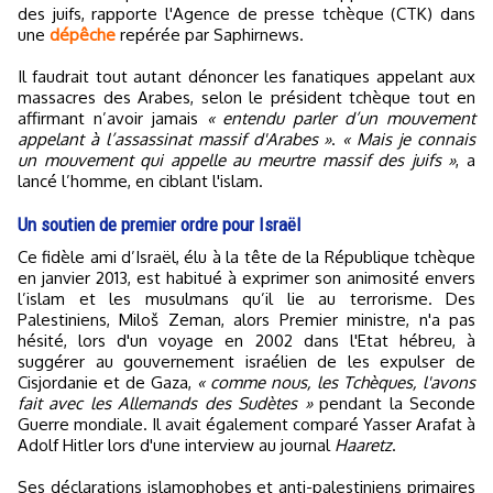
des juifs, rapporte l'Agence de presse tchèque (CTK) dans
une
dépêche
repérée par Saphirnews.
Il faudrait tout autant dénoncer les fanatiques appelant aux
massacres des Arabes, selon le président tchèque tout en
affirmant n’avoir jamais
« entendu parler d’un mouvement
appelant à l’assassinat massif d'Arabes »
.
« Mais je connais
un mouvement qui appelle au meurtre massif des juifs »
, a
lancé l’homme, en ciblant l'islam.
Un soutien de premier ordre pour Israël
Ce fidèle ami d’Israël, élu à la tête de la République tchèque
en janvier 2013, est habitué à exprimer son animosité envers
l’islam et les musulmans qu’il lie au terrorisme. Des
Palestiniens, Miloš Zeman, alors Premier ministre, n'a pas
hésité, lors d'un voyage en 2002 dans l'Etat hébreu, à
suggérer au gouvernement israélien de les expulser de
Cisjordanie et de Gaza,
« comme nous, les Tchèques, l'avons
fait avec les Allemands des Sudètes »
pendant la Seconde
Guerre mondiale. Il avait également comparé Yasser Arafat à
Adolf Hitler lors d'une interview au journal
Haaretz
.
Ses déclarations islamophobes et anti-palestiniens primaires