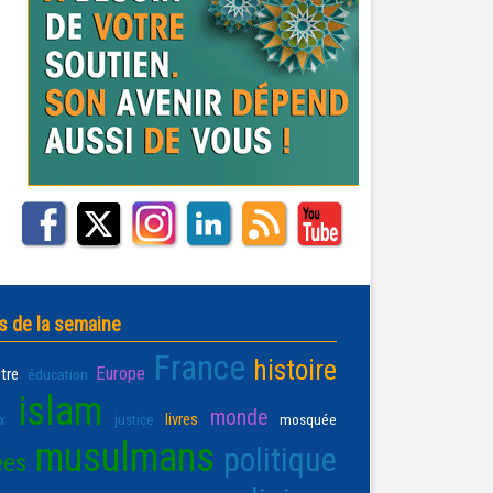
s de la semaine
France
histoire
Europe
être
éducation
islam
monde
livres
x
justice
mosquée
musulmans
politique
ées