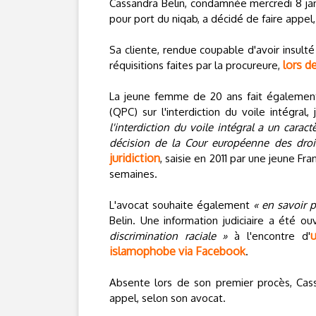
Cassandra Belin, condamnée mercredi 8 ja
pour port du niqab, a décidé de faire appel,
Sa cliente, rendue coupable d'avoir insult
lors d
réquisitions faites par la procureure,
La jeune femme de 20 ans fait également a
(QPC) sur l'interdiction du voile intégral,
l'interdiction du voile intégral a un cara
décision de la Cour européenne des droi
juridiction
, saisie en 2011 par une jeune F
semaines.
L'avocat souhaite également
« en savoir p
Belin. Une information judiciaire a été 
u
discrimination raciale »
à l'encontre d'
islamophobe via Facebook
.
Absente lors de son premier procès, Cass
appel, selon son avocat.