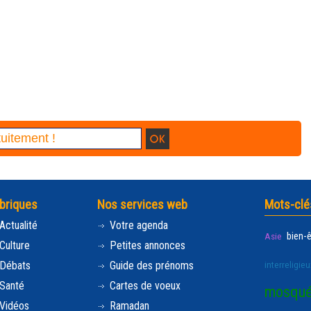
briques
Nos services web
Mots-clé
Actualité
Votre agenda
bien-
Asie
Culture
Petites annonces
Débats
Guide des prénoms
interreligieu
Santé
Cartes de voeux
mosqu
Vidéos
Ramadan