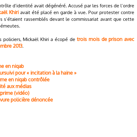
ontrôle d’identité avait dégénéré. Accusé par les forces de l’ordre
aël Khiri
avait été placé en garde à vue. Pour protester contre
es s’étaient rassemblés devant le commissariat avant que cette
d’émeutes.
trois mois de prison avec
s policiers, Mickaël Khiri a écopé de
embre 2013
.
me en niqab
suivi pour « incitation à la haine »
emme en niqab contrôlée
rité aux médias
xprime (vidéo)
avure policière dénoncée