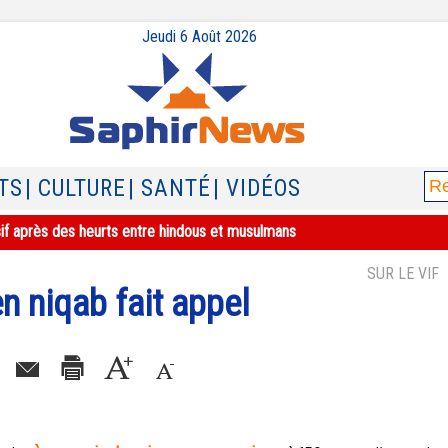
Jeudi 6 Août 2026
TS
| CULTURE
| SANTÉ
| VIDÉOS
sif après des heurts entre hindous et musulmans
SUR LE VIF
n niqab fait appel