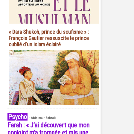
« Dara Shukoh, prince du soufisme » :
François Gautier ressuscite le prince
oublié d'un islam éclairé
Psycho
-
Abdelnour Zahrali
Farah : « J’ai découvert que mon
conjoint m’a trompée et mis une