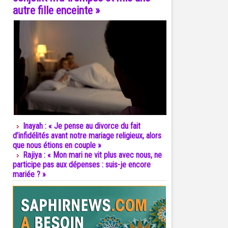
autre fille enceinte »
Inayah : « Je pense au divorce du fait
d’infidélités avant notre mariage religieux, alors
que nous étions en couple »
Rajiya : « Mon mari ne vit plus avec nous, ne
participe pas aux dépenses : suis-je encore
mariée ? »