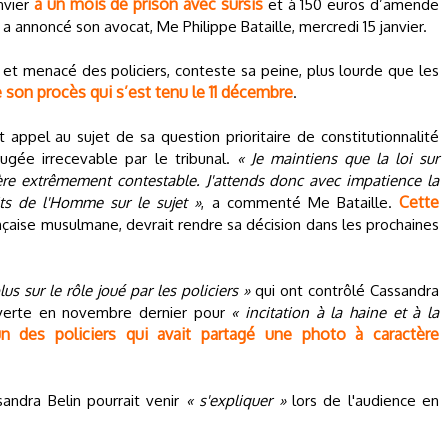
à un mois de prison avec sursis
nvier
et à 150 euros d’amende
 a annoncé son avocat, Me Philippe Bataille, mercredi 15 janvier.
é et menacé des policiers, conteste sa peine, plus lourde que les
e son procès qui s’est tenu le 11 décembre
.
ppel au sujet de sa question prioritaire de constitutionnalité
 jugée irrecevable par le tribunal.
« Je maintiens que la loi sur
ctère extrêmement contestable. J'attends donc avec impatience la
Cette
ts de l'Homme sur le sujet »
, a commenté Me Bataille.
rançaise musulmane, devrait rendre sa décision dans les prochaines
lus sur le rôle joué par les policiers »
qui ont contrôlé Cassandra
ouverte en novembre dernier pour
« incitation à la haine et à la
n des policiers qui avait partagé une photo à caractère
andra Belin pourrait venir
« s'expliquer »
lors de l'audience en