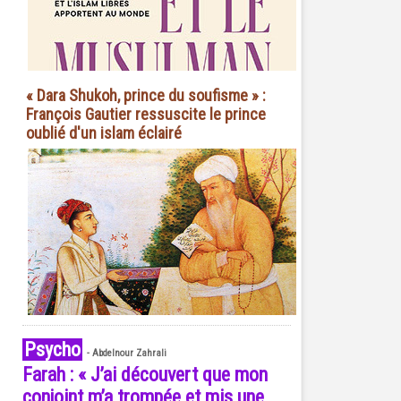
« Dara Shukoh, prince du soufisme » :
François Gautier ressuscite le prince
oublié d'un islam éclairé
Psycho
-
Abdelnour Zahrali
Farah : « J’ai découvert que mon
conjoint m’a trompée et mis une