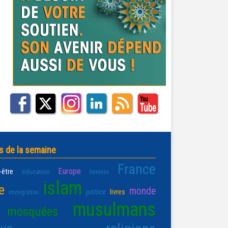
s de la semaine
France
Europe
-être
éducation
femmes
islam
e
monde
justice
livres
immigration
musulmans
mosquées