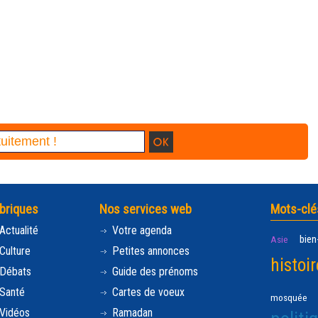
briques
Nos services web
Mots-clé
Actualité
Votre agenda
bien
Asie
Culture
Petites annonces
histoir
Débats
Guide des prénoms
Santé
Cartes de voeux
mosquée
Vidéos
Ramadan