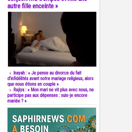
autre fille enceinte »
Inayah : « Je pense au divorce du fait
d’infidélités avant notre mariage religieux, alors
que nous étions en couple »
Rajiya : « Mon mari ne vit plus avec nous, ne
participe pas aux dépenses : suis-je encore
mariée ? »