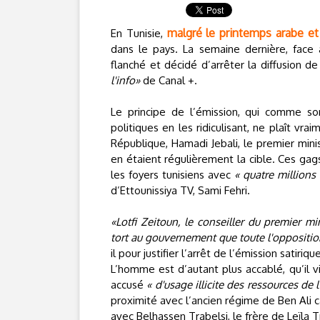
malgré le printemps arabe et
En Tunisie,
dans le pays. La semaine dernière, face a
flanché et décidé d’arrêter la diffusion de
l'info»
de Canal +.
Le principe de l’émission, qui comme son
politiques en les ridiculisant, ne plaît v
République, Hamadi Jebali, le premier mini
en étaient régulièrement la cible. Ces gag
les foyers tunisiens avec
« quatre millions
d’Ettounissiya TV, Sami Fehri.
«Lotfi Zeitoun, le conseiller du premier mi
tort au gouvernement que toute l'oppositi
il pour justifier l’arrêt de l’émission satiriqu
L’homme est d’autant plus accablé, qu’il vi
accusé
« d'usage illicite des ressources de 
proximité avec l’ancien régime de Ben Ali ca
avec Belhassen Trabelsi, le frère de Leïla T