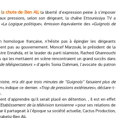
 la chute de Ben Ali
, la liberté d’expression peine à s’imposer
ux pressions, selon son dirigeant, la chaîne Ettounissiya TV a
«La Logique politique»,
émission équivalente des
«Guignols de
 homologue française, n’hésite pas à épingler les dirigeants
raiment pas au gouvernement. Moncef Marzouki, le président de la
stre Ennahda, et le leader du parti islamiste, Rached Ghannouchi
s qui les mettaient en scène rencontraient un grand succès dans
 de téléspectateurs »
d’après Sonia Dahmani, l’avocate du patron
nistre, m'a dit que trois minutes de “Guignols” faisaient plus de
on»
, indique ce dernier.
«Trop de pressions extérieures»,
déclare-t-
e.
ent d’apprendre qu’il serait placé en détention. , Il est en effet
l'Etablissement de la télévision tunisienne »
pour ses relations de
r il partageait à l’époque sa société actuelle, Cactus Production,
rabelsi-Ben Ali.