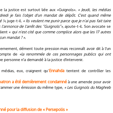
e la justice est surtout liée aux «Guignols».
« Jeudi, les médias
ndredi je fais l'objet d'un mandat de dépôt. C'est quand même
é !»
, juge-t-il.
« Ils veulent me punir parce que je n'ai pas fait taire
 l'annonce de l'arrêt des “Guignols”»
, ajoute-t-il. Son avocate se
ient «
qui n'est cité que comme complice alors que les 17 autres
ucun mandat ? »
.
uvernement, dément toute pression mais reconnaît avoir dit à l'un
 compte de
«la renommée de ces personnages publics qui ont
 que personne n'a demandé à la justice d'intervenir.
Ennahda
 médias, eux, craignent qu’
tentent de contrôler les
 patron a été dernièrement condamné
à une amende pour avoir
ogrammer une émission du même type,
« Les Guignols du Maghreb
é pour la diffusion de « Persepolis »