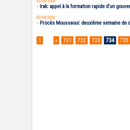
03/04/2006
Irak: appel à la formation rapide d'un gouv
03/04/2006
Procès Moussaoui: deuxième semaine de d
1
...
«
731
732
733
734
735