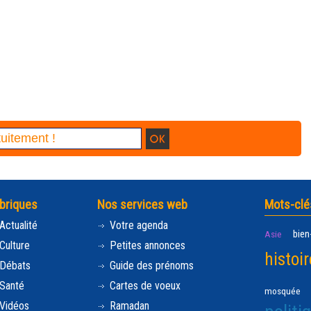
briques
Nos services web
Mots-clé
Actualité
Votre agenda
bien
Asie
Culture
Petites annonces
histoir
Débats
Guide des prénoms
Santé
Cartes de voeux
mosquée
Vidéos
Ramadan