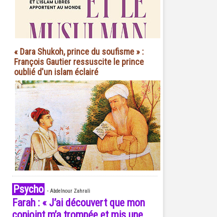
« Dara Shukoh, prince du soufisme » :
François Gautier ressuscite le prince
oublié d'un islam éclairé
Psycho
-
Abdelnour Zahrali
Farah : « J’ai découvert que mon
conjoint m’a trompée et mis une