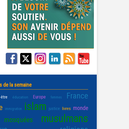
s de la semaine
France
Europe
-être
éducation
femmes
islam
e
monde
justice
livres
immigration
musulmans
mosquées