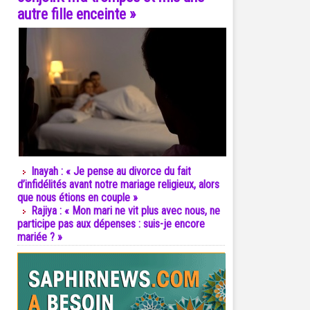
autre fille enceinte »
Inayah : « Je pense au divorce du fait
d’infidélités avant notre mariage religieux, alors
que nous étions en couple »
Rajiya : « Mon mari ne vit plus avec nous, ne
participe pas aux dépenses : suis-je encore
mariée ? »