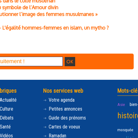
s dans le culte musulman
 au symbole de l’Amour divin
lutionner l’image des femmes musulmanes »
a - L'égalité hommes-femmes en islam, un mytho ?
briques
Nos services web
Mots-clé
Actualité
Votre agenda
bien
Asie
Culture
Petites annonces
histoir
Débats
Guide des prénoms
Santé
Cartes de voeux
mosquée
Vidéos
Ramadan