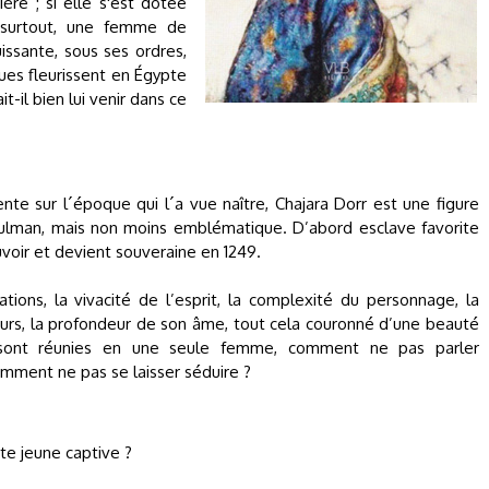
re ; si elle s'est dotée
t surtout, une femme de
uissante, sous ses ordres,
ques fleurissent en Égypte
t-il bien lui venir dans ce
nte sur l´époque qui l´a vue naître, Chajara Dorr est une figure
man, mais non moins emblématique. D’abord esclave favorite
voir et devient souveraine en 1249.
ations, la vivacité de l’esprit, la complexité du personnage, la
aleurs, la profondeur de son âme, tout cela couronné d’une beauté
 sont réunies en une seule femme, comment ne pas parler
omment ne pas se laisser séduire ?
te jeune captive ?