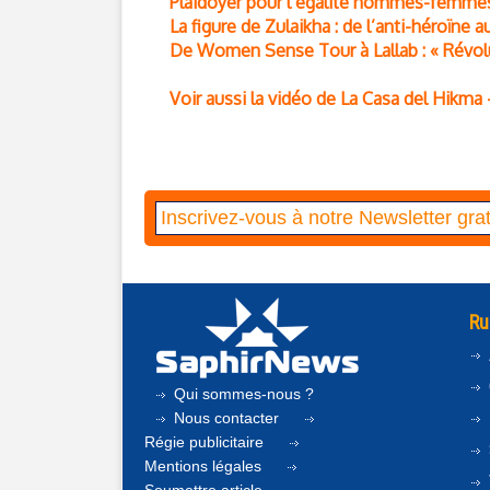
Plaidoyer pour l’égalité hommes-femme
La figure de Zulaikha : de l’anti-héroïne
De Women Sense Tour à Lallab : « Révo
Voir aussi la vidéo de La Casa del Hikm
Ru
Qui sommes-nous ?
Nous contacter
Régie publicitaire
Mentions légales