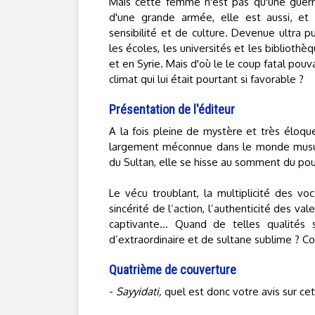
Mais cette femme n'est pas qu'une guerriè
d'une grande armée, elle est aussi, e
sensibilité et de culture. Devenue ultra p
les écoles, les universités et les bibliothè
et en Syrie. Mais d'où le le coup fatal pouvai
climat qui lui était pourtant si favorable ?
Présentation de l'éditeur
A la fois pleine de mystère et très éloque
largement méconnue dans le monde musul
du Sultan, elle se hisse au somment du pou
Le vécu troublant, la multiplicité des voc
sincérité de l’action, l’authenticité des v
captivante… Quand de telles qualités
d’extraordinaire et de sultane sublime ? C
Quatrième de couverture
-
Sayyidati,
quel est donc votre avis sur cet