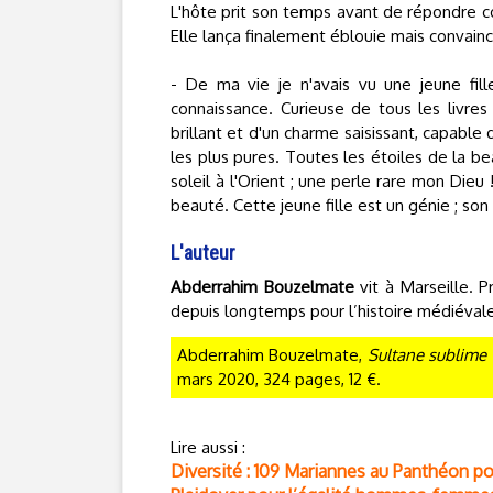
L'hôte prit son temps avant de répondre c
Elle lança finalement éblouie mais convainc
- De ma vie je n'avais vu une jeune fil
connaissance. Curieuse de tous les livres
brillant et d'un charme saisissant, capable
les plus pures. Toutes les étoiles de la b
soleil à l'Orient ; une perle rare mon Dieu 
beauté. Cette jeune fille est un génie ; son
L'auteur
Abderrahim Bouzelmate
vit à Marseille. P
depuis longtemps pour l’histoire médiévale 
Abderrahim Bouzelmate,
Sultane sublime 
mars 2020, 324 pages, 12 €.
Lire aussi :
Diversité : 109 Mariannes au Panthéon po