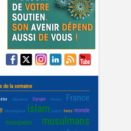
s de la semaine
France
Europe
-être
éducation
femmes
islam
e
monde
livres
interreligieux
justice
musulmans
mosquées