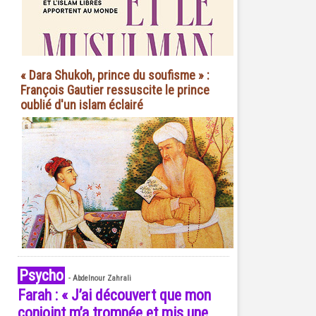
« Dara Shukoh, prince du soufisme » :
François Gautier ressuscite le prince
oublié d'un islam éclairé
Psycho
-
Abdelnour Zahrali
Farah : « J’ai découvert que mon
conjoint m’a trompée et mis une