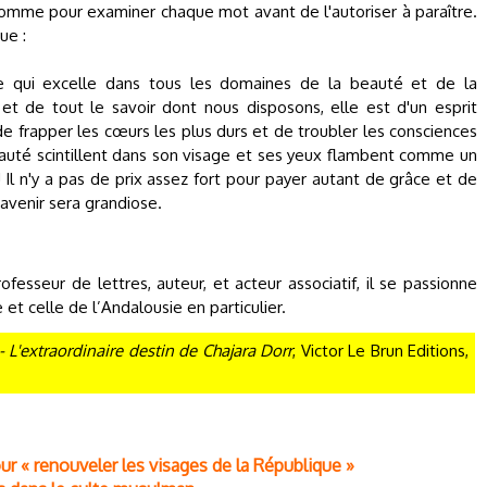
omme pour examiner chaque mot avant de l'autoriser à paraître.
ue :
le qui excelle dans tous les domaines de la beauté et de la
 et de tout le savoir dont nous disposons, elle est d'un esprit
 de frapper les cœurs les plus durs et de troubler les consciences
eauté scintillent dans son visage et ses yeux flambent comme un
! Il n'y a pas de prix assez fort pour payer autant de grâce et de
 avenir sera grandiose.
rofesseur de lettres, auteur, et acteur associatif, il se passionne
et celle de l’Andalousie en particulier.
- L'extraordinaire destin de Chajara Dorr
, Victor Le Brun Editions,
ur « renouveler les visages de la République »