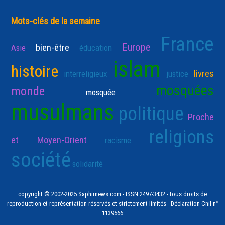
Mots-clés de la semaine
France
Europe
bien-être
Asie
éducation
islam
histoire
livres
interreligieux
justice
mosquées
monde
mosquée
musulmans
politique
Proche
religions
et Moyen-Orient
racisme
société
solidarité
copyright © 2002-2025 Saphirnews.com - ISSN 2497-3432 - tous droits de
reproduction et représentation réservés et strictement limités - Déclaration Cnil n°
1139566