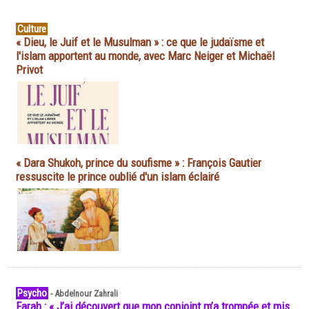
Culture
« Dieu, le Juif et le Musulman » : ce que le judaïsme et
l'islam apportent au monde, avec Marc Neiger et Michaël
Privot
« Dara Shukoh, prince du soufisme » : François Gautier
ressuscite le prince oublié d'un islam éclairé
Psycho
-
Abdelnour Zahrali
Farah : « J’ai découvert que mon conjoint m’a trompée et mis