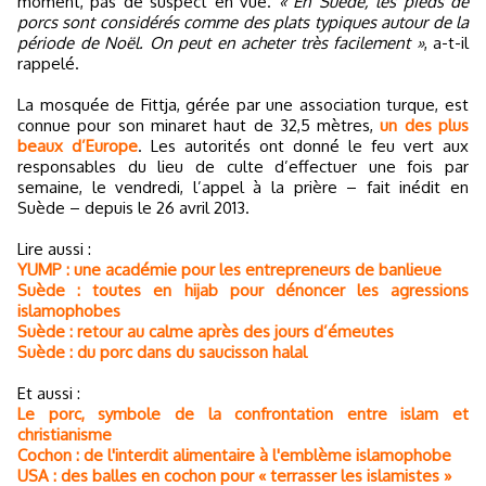
moment, pas de suspect en vue.
« En Suède, les pieds de
porcs sont considérés comme des plats typiques autour de la
période de Noël. On peut en acheter très facilement »
, a-t-il
rappelé.
La mosquée de Fittja, gérée par une association turque, est
connue pour son minaret haut de 32,5 mètres,
un des plus
beaux d’Europe
. Les autorités ont donné le feu vert aux
responsables du lieu de culte d’effectuer une fois par
semaine, le vendredi, l’appel à la prière – fait inédit en
Suède – depuis le 26 avril 2013.
Lire aussi :
YUMP : une académie pour les entrepreneurs de banlieue
Suède : toutes en hijab pour dénoncer les agressions
islamophobes
Suède : retour au calme après des jours d’émeutes
Suède : du porc dans du saucisson halal
Et aussi :
Le porc, symbole de la confrontation entre islam et
christianisme
Cochon : de l'interdit alimentaire à l'emblème islamophobe
USA : des balles en cochon pour « terrasser les islamistes »