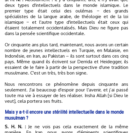
deux types d'intellectuels dans le monde islamique. Le
premier type était celui des oulémas − des grands
spécialistes de la langue arabe, de théologie et de la loi
islamique − et l'autre type d'intellectuels était ceux qui
étaient totalement occidentalisés. Mais Dieu ne figure pas
dans la pensée scientifique occidentale.
Or cinquante ans plus tard, maintenant, nous avons un certain
nombre de jeunes intellectuels en Turquie, en Malaisie, en
Indonésie, en Iran, au Pakistan – ils sont surtout dans ces cinq
pays. Même quand ils écrivent sur Derrida et Heidegger, ils
essaient de le faire à partir de la perspective d'une tradition
musulmane. C'est un très, très bon signe.
Nous rencontrons ce phénomène depuis cinquante ans
seulement. J'ai beaucoup d'espoir pour l'avenir, et j’ai passé
toute ma vie à essayer de les réaliser. Insha Allah [si Dieu le
veut], cela portera ses fruits.
Mais y a-t-il encore une stérilité intellectuelle dans le monde
musulman ?
S. H. N. :
Je ne vois pas cela exactement de la même
manière. En Iran, nous avons d'éminents scientifiques