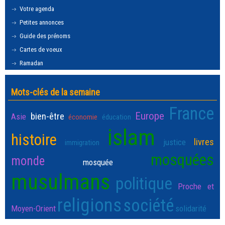
Votre agenda
Petites annonces
Guide des prénoms
Cartes de voeux
Ramadan
Mots-clés de la semaine
France
Europe
bien-être
Asie
économie
éducation
islam
histoire
livres
justice
immigration
mosquées
monde
mosquée
musulmans
politique
Proche et
religions
société
Moyen-Orient
solidarité