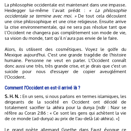
La philosophie occidentale est maintenant dans une impasse.
Heidegger lui-même l’avait prédit :
« La philosophie
occidentale se termine avec moi. »
De tout cela découlent
une crise philosophique et une crise religieuse. Ensuite arrive
la crise environnementale, qui ne sera pas résolue tant que
l’Occident ne changera pas complètement son mode de vie,
sa vision du monde, tant qu’il n’aura pas envie de le faire.
Alors, ils utilisent des cosmétiques. Voyez le golfe du
Mexique aujourd'hui. C'est une grande tragédie de l'histoire
humaine. Personne ne veut en parler. L'Occident connaît
donc aussi une très, très grande crise, et je dirais que c'est un
suicide pour nous d'essayer de copier aveuglément
l'Occident.
Comment l'Occident en est-il arrivé là ?
S. H. N. :
En un sens, si nous parlons en termes islamiques, les
dirigeants de la société en Occident ont décidé de
totalement sacrifier la akhira pour la dunya [ndlr : Nasr se
réfère au Coran 2:86 : « Ce sont les gens qui achètent la vie
de ce monde (ad-dunya) au prix de l'au-delà (al-akhira). »]
Le grand poète allemand Goethe dans Faust évoque ce