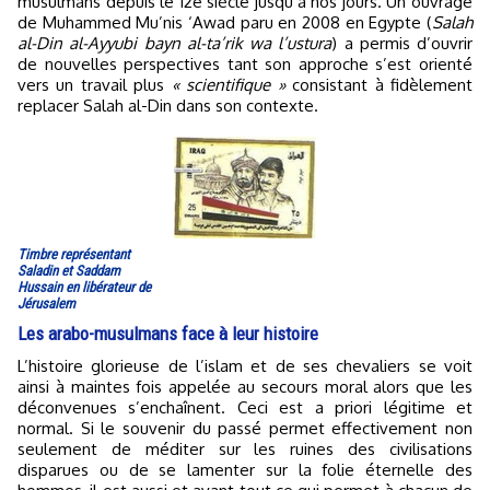
musulmans depuis le 12e siècle jusqu’à nos jours. Un ouvrage
de Muhammed Mu’nis ‘Awad paru en 2008 en Egypte (
Salah
al-Din al-Ayyubi bayn al-ta’rik wa l’ustura
) a permis d’ouvrir
de nouvelles perspectives tant son approche s’est orienté
vers un travail plus
« scientifique »
consistant à fidèlement
replacer Salah al-Din dans son contexte.
Timbre représentant
Saladin et Saddam
Hussain en libérateur de
Jérusalem
​Les arabo-musulmans face à leur histoire
L’histoire glorieuse de l’islam et de ses chevaliers se voit
ainsi à maintes fois appelée au secours moral alors que les
déconvenues s’enchaînent. Ceci est a priori légitime et
normal. Si le souvenir du passé permet effectivement non
seulement de méditer sur les ruines des civilisations
disparues ou de se lamenter sur la folie éternelle des