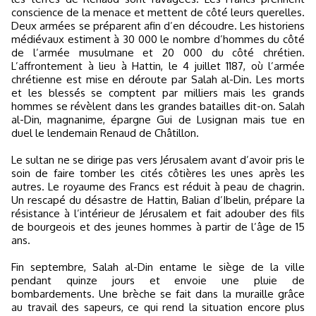
conscience de la menace et mettent de côté leurs querelles.
Deux armées se préparent afin d’en découdre. Les historiens
médiévaux estiment à 30 000 le nombre d’hommes du côté
de l’armée musulmane et 20 000 du côté chrétien.
L’affrontement à lieu à Hattin, le 4 juillet 1187, où l’armée
chrétienne est mise en déroute par Salah al-Din. Les morts
et les blessés se comptent par milliers mais les grands
hommes se révèlent dans les grandes batailles dit-on. Salah
al-Din, magnanime, épargne Gui de Lusignan mais tue en
duel le lendemain Renaud de Châtillon.
Le sultan ne se dirige pas vers Jérusalem avant d’avoir pris le
soin de faire tomber les cités côtières les unes après les
autres. Le royaume des Francs est réduit à peau de chagrin.
Un rescapé du désastre de Hattin, Balian d’Ibelin, prépare la
résistance à l’intérieur de Jérusalem et fait adouber des fils
de bourgeois et des jeunes hommes à partir de l’âge de 15
ans.
Fin septembre, Salah al-Din entame le siège de la ville
pendant quinze jours et envoie une pluie de
bombardements. Une brèche se fait dans la muraille grâce
au travail des sapeurs, ce qui rend la situation encore plus