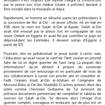
Jérusalem n’est toujours pas reprise malgré la construction
par le prince turc d’un minbar (chaire à prêcher) destiné à
être installé dans la mosquée al-Aqsa.
Rapidement, un homme se détache parmi les prétendants à
la succession de Nur al-Din : un jeune officier, né en Irak en
1138, dont le nom est Salah al-Din al-Ayyubi. Salah al-Din
avait été envoyé par le prince turc en compagnie de son
oncle Chirkuh en Egypte et avait fini par contrôler le pays en
dépossédant les Fatimides. Il devient sultan d’Egypte à
partir de 1171.
Pourtant, rien ne prédestinait le jeune kurde à cette voie,
l’éducation qu’avait reçue le natif de Tikrit voulait en priorité
faire de lui un digne guerrier de haut rang. La plupart des
informations* qu’on détient à propos du souverain
proviennent de son entourage et en particulier de trois de
ses collaborateurs à savoir son proche ami et conseiller al-
Fadil, l’iranien Imad al-Din al-Isfahani et l’originaire de
Mossoul Baha al-Din Ibn Shaddâd. D’autres auteurs dont des
latins comme l’historien Guillaume de Tyr livreront de
précieux documents permettant de compléter le tableau de
sources sur Salah al-Din. Se dessine alors l’image d’un
guerrier complet, courageux et endurant, qui de plus est un