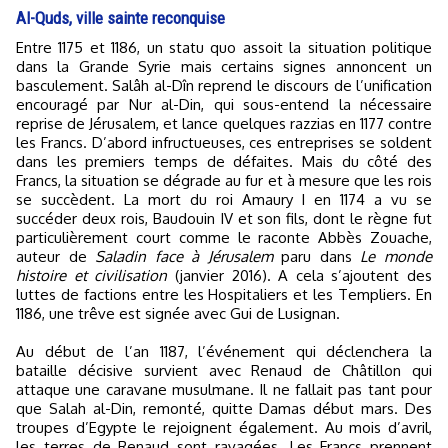
Al-Quds, ville sainte reconquise
Entre 1175 et 1186, un statu quo assoit la situation politique
dans la Grande Syrie mais certains signes annoncent un
basculement. Salâh al-Dîn reprend le discours de l’unification
encouragé par Nur al-Din, qui sous-entend la nécessaire
reprise de Jérusalem, et lance quelques razzias en 1177 contre
les Francs. D’abord infructueuses, ces entreprises se soldent
dans les premiers temps de défaites. Mais du côté des
Francs, la situation se dégrade au fur et à mesure que les rois
se succèdent. La mort du roi Amaury I en 1174 a vu se
succéder deux rois, Baudouin IV et son fils, dont le règne fut
particulièrement court comme le raconte Abbès Zouache,
auteur de
Saladin face à Jérusalem
paru dans
Le monde
histoire et civilisation
(janvier 2016). A cela s’ajoutent des
luttes de factions entre les Hospitaliers et les Templiers. En
1186, une trêve est signée avec Gui de Lusignan.
Au début de l’an 1187, l’événement qui déclenchera la
bataille décisive survient avec Renaud de Châtillon qui
attaque une caravane musulmane. Il ne fallait pas tant pour
que Salah al-Din, remonté, quitte Damas début mars. Des
troupes d’Egypte le rejoignent également. Au mois d’avril,
les terres de Renaud sont ravagées. Les Francs prennent