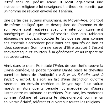
lettré féru de poésie arabe. Il reçut également une
instruction religieuse lui enseignant l’orthodoxie sunnite par
un homme de religion envoyé de Téhéran.
Une partie des auteurs musulmans, au Moyen-Age, ont tout
de même souligné que les descriptions de l’homme et de
son règne sont réalisées avec une intention clairement
panégyrique. La prudence nécessaire face aux tableaux
élogieux ne peut pas occulter le fait que ses amis comme
ses ennemis s’accordent pour louer ses qualités de bon et
idéal souverain. Son nom ne cesse d’être associé à l’esprit
chevaleresque et courtois, à la générosité et au respect de
ses adversaires.
Ainsi, dans le chant IV, intitulé l’Enfer, de son chef d’œuvre la
Divine comédie, le poète florentin Dante place le chevalier
parmi les héros de l’Antiquité :
« Et je vis Saladin, seul, à
l’écart »
, écrit-il. Il s’agit en fait d’une distinction qu’offre
rarement un écrivain chrétien du Moyen-Age à un sultan
musulman alors que la période fut marquée par d’âpres
luttes entre musulmans et chrétiens. Plus tard, les modernes
comme Voltaire et Lessing le dépeigneront comme un
souverain éclairé, tolérant et ouvert sur toutes les religions.