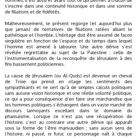
hommes, il est aussi et avant tout ce qui permet à chacun de
s’inscrire dans une continuité historique et dans une somme
de filiations et de fidélités.
​Malheureusement, le présent regorge (et aujourd’hui plus
que jamais) de tentatives de filiations ratées alliant le
pathétique et l’horrible. L’héritage doit être assumé de façon
singulière en fonction de l’espace et du temps dans lequel
l’homme est amené à labourer. Une autre dérive s’est
révélée regrettable au sujet de la Palestine : celle de
l’instrumentalisation de la reconquête de Jérusalem à des
fins bassement politiciennes.
La cause de Jérusalem (ou Al-Quds) est devenue un cheval
de Troie qui prend en otage les sentiments des
sympathisants et ne sert qu’à de simples calculs politiques
sans aucune vision historique et une réelle volonté politique,
ce qui a pour conséquence d’en faire une marchandise que
les hommes politiques s’échangent dans un vaste marché de
discours larmoyants excellant dans le domaine du
pharisaïsme. Lorsque ce n’est pas une récupération de
l’histoire, c’est au contraire une autre dérive qui apparaît
sous la forme de l’être marivaudien ; sans aucun sens de
l’histoire, ni passé, ni futur, ce personnage naît à chaque