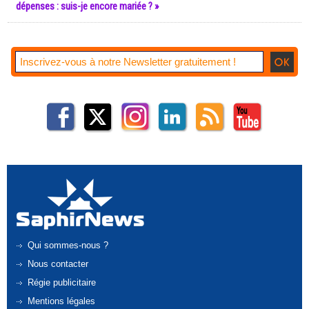
dépenses : suis-je encore mariée ? »
Qui sommes-nous ?
Nous contacter
Régie publicitaire
Mentions légales