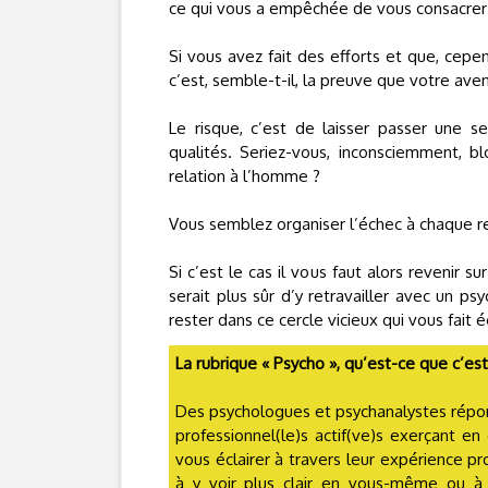
ce qui vous a empêchée de vous consacrer ent
Si vous avez fait des efforts et que, cep
c’est, semble-t-il, la preuve que votre ave
Le risque, c’est de laisser passer une s
qualités. Seriez-vous, inconsciemment,
relation à l’homme ?
Vous semblez organiser l’échec à chaque rel
Si c’est le cas il vous faut alors revenir s
serait plus sûr d’y retravailler avec un p
rester dans ce cercle vicieux qui vous fait 
La rubrique « Psycho », qu’est-ce que c’est
Des psychologues et psychanalystes répo
professionnel(le)s actif(ve)s exerçant en
vous éclairer à travers leur expérience pro
à y voir plus clair en vous-même ou 