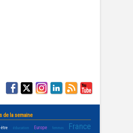
s de la semaine
France
Europe
-être
éducation
femmes