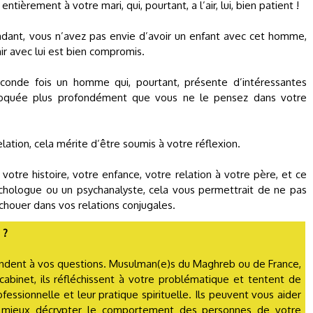
ièrement à votre mari, qui, pourtant, a l’air, lui, bien patient !
endant, vous n’avez pas envie d’avoir un enfant avec cet homme,
nir avec lui est bien compromis.
econde fois un homme qui, pourtant, présente d’intéressantes
 bloquée plus profondément que vous ne le pensez dans votre
ation, cela mérite d’être soumis à votre réflexion.
ur votre histoire, votre enfance, votre relation à votre père, et ce
sychologue ou un psychanalyste, cela vous permettrait de ne pas
échouer dans vos relations conjugales.
 ?
ndent à vos questions. Musulman(e)s du Maghreb ou de France,
 cabinet, ils réfléchissent à votre problématique et tentent de
fessionnelle et leur pratique spirituelle. Ils peuvent vous aider
à mieux décrypter le comportement des personnes de votre