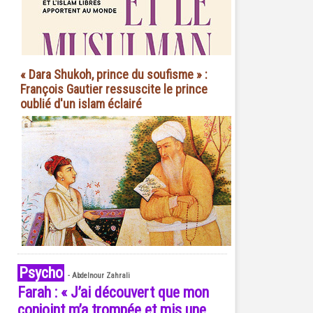
« Dara Shukoh, prince du soufisme » :
François Gautier ressuscite le prince
oublié d'un islam éclairé
Psycho
-
Abdelnour Zahrali
Farah : « J’ai découvert que mon
conjoint m’a trompée et mis une