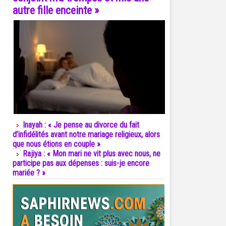
autre fille enceinte »
Inayah : « Je pense au divorce du fait
d’infidélités avant notre mariage religieux, alors
que nous étions en couple »
Rajiya : « Mon mari ne vit plus avec nous, ne
participe pas aux dépenses : suis-je encore
mariée ? »