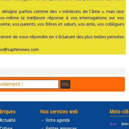
s désigne parfois comme des « médecins de l’âme », mais leur
ous-même la meilleure réponse à vos interrogations sur vos
jointe, vos parents, vos frères et sœurs, vos amis, vos collègues
tenteront de vous répondre en s’éclairant des plus belles pensées
ycho@saphirnews.com
briques
Nos services web
Mots-clé
Actualité
Votre agenda
bien
Asie
Culture
Petites annonces