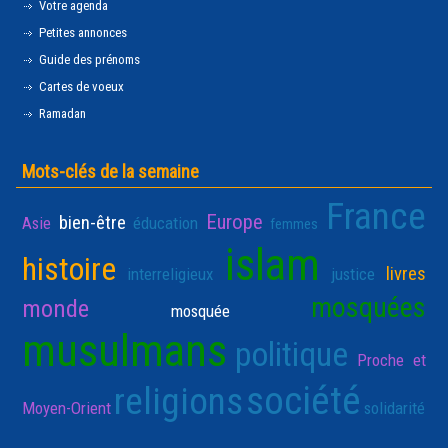
Votre agenda
Petites annonces
Guide des prénoms
Cartes de voeux
Ramadan
Mots-clés de la semaine
France
Europe
bien-être
Asie
éducation
femmes
islam
histoire
livres
interreligieux
justice
mosquées
monde
mosquée
musulmans
politique
Proche et
société
religions
Moyen-Orient
solidarité