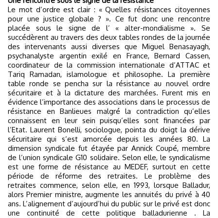
Une rencontre sous le signe de la résistance
Le mot d’ordre est clair : « Quelles résistances citoyennes
pour une justice globale ? ». Ce fut donc une rencontre
placée sous le signe de l’ « alter-mondialisme ». Se
succédèrent au travers des deux tables rondes de la journée
des intervenants aussi diverses que Miguel Benasayagh,
psychanalyste argentin exilé en France, Bernard Cassen,
coordinateur de la commission internationale d’ATTAC et
Tariq Ramadan, islamologue et philosophe. La première
table ronde se pencha sur la résistance au nouvel ordre
sécuritaire et à la dictature des marchées. Furent mis en
évidence l’importance des associations dans le processus de
résistance en Banlieues malgré la contradiction qu’elles
connaissent en leur sein puisqu’elles sont financées par
l’Etat. Laurent Bonelli, sociologue, pointa du doigt la dérive
sécuritaire qui s’est amorcée depuis les années 80. La
dimension syndicale fut étayée par Annick Coupé, membre
de l’union syndicale G10 solidaire. Selon elle, le syndicalisme
est une forme de résistance au MEDEF, surtout en cette
période de réforme des retraites. Le problème des
retraites commence, selon elle, en 1993, lorsque Balladur,
alors Premier ministre, augmente les annuités du privé à 40
ans. L’alignement d’aujourd’hui du public sur le privé est donc
une continuité de cette politique balladurienne . La