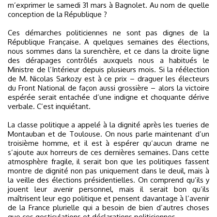
m’exprimer le samedi 31 mars à Bagnolet. Au nom de quelle
conception de la République ?
Ces démarches politiciennes ne sont pas dignes de la
République Française. A quelques semaines des élections,
nous sommes dans la surenchère, et ce dans la droite ligne
des dérapages contrôlés auxquels nous a habitués le
Ministre de l’Intérieur depuis plusieurs mois. Si la réélection
de M. Nicolas Sarkozy est à ce prix – draguer les électeurs
du Front National de façon aussi grossière – alors la victoire
espérée serait entachée d’une indigne et choquante dérive
verbale. C’est inquiétant.
La classe politique a appelé à la dignité après les tueries de
Montauban et de Toulouse. On nous parle maintenant d’un
troisième homme, et il est à espérer qu’aucun drame ne
s’ajoute aux horreurs de ces dernières semaines. Dans cette
atmosphère fragile, il serait bon que les politiques fassent
montre de dignité non pas uniquement dans le deuil, mais à
la veille des élections présidentielles. On comprend qu’ils y
jouent leur avenir personnel, mais il serait bon qu’ils
maîtrisent leur ego politique et pensent davantage à l’avenir
de la France plurielle qui a besoin de bien d’autres choses
que ces gesticulations et déclarations politiciennes.