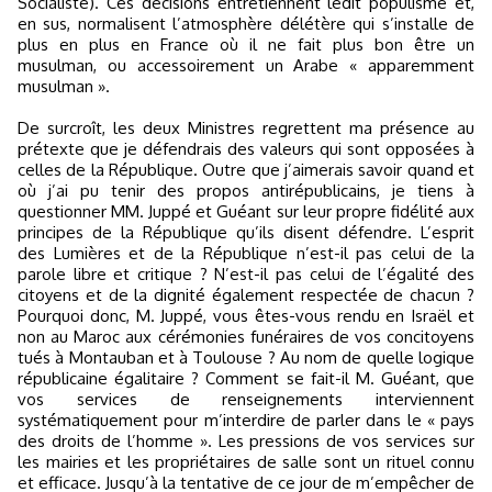
Socialiste). Ces décisions entretiennent ledit populisme et,
en sus, normalisent l’atmosphère délétère qui s’installe de
plus en plus en France où il ne fait plus bon être un
musulman, ou accessoirement un Arabe « apparemment
musulman ».
De surcroît, les deux Ministres regrettent ma présence au
prétexte que je défendrais des valeurs qui sont opposées à
celles de la République. Outre que j’aimerais savoir quand et
où j’ai pu tenir des propos antirépublicains, je tiens à
questionner MM. Juppé et Guéant sur leur propre fidélité aux
principes de la République qu’ils disent défendre. L’esprit
des Lumières et de la République n’est-il pas celui de la
parole libre et critique ? N’est-il pas celui de l’égalité des
citoyens et de la dignité également respectée de chacun ?
Pourquoi donc, M. Juppé, vous êtes-vous rendu en Israël et
non au Maroc aux cérémonies funéraires de vos concitoyens
tués à Montauban et à Toulouse ? Au nom de quelle logique
républicaine égalitaire ? Comment se fait-il M. Guéant, que
vos services de renseignements interviennent
systématiquement pour m’interdire de parler dans le « pays
des droits de l’homme ». Les pressions de vos services sur
les mairies et les propriétaires de salle sont un rituel connu
et efficace. Jusqu’à la tentative de ce jour de m’empêcher de