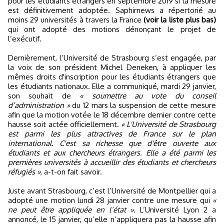
pour les étudiants étrangers en septembre 2019 si la mesure
est définitivement adoptée. Saphirnews a répertorié au
moins 29 universités à travers la France
(voir la liste plus bas)
qui ont adopté des motions dénonçant le projet de
l’exécutif.
Dernièrement, l’Université de Strasbourg s’est engagée, par
la voix de son président Michel Deneken, à appliquer les
mêmes droits d'inscription pour les étudiants étrangers que
les étudiants nationaux. Elle a communiqué, mardi 29 janvier,
son souhait de
« soumettre au vote du conseil
d’administration »
du 12 mars la suspension de cette mesure
afin que la motion votée le 18 décembre dernier contre cette
hausse soit actée officiellement.
« L'Université de Strasbourg
est parmi les plus attractives de France sur le plan
international. C'est sa richesse que d'être ouverte aux
étudiants et aux chercheurs étrangers. Elle a été parmi les
premières universités à accueillir des étudiants et chercheurs
réfugiés »
, a-t-on fait savoir.
Juste avant Strasbourg, c’est l’Université de Montpellier qui a
adopté une motion lundi 28 janvier contre une mesure qui
«
ne peut être appliquée en l’état »
. L’Université Lyon 2 a
annoncé, le 15 janvier, qu’elle n’appliquera pas la hausse afin