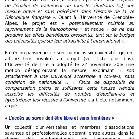
de l’égalité de traitement de tous les étudiants (…), une
mesure grave et sans précédent dans l’histoire de la Ve
République française »
. Quant à l’Université de Grenoble-
Alpes, le projet est
« potentiellement nuisible au
rayonnement de la francophonie »
et risque
« de ne pas
produire les effets bénéfiques pressentis, tant sur le budget
des universités que sur leur attractivité à l’international »
.
En région parisienne, ce sont au moins six universités qui ont
affiché leur hostilité au projet (voir liste plus bas).
L’Université de Lille a adopté le 22 novembre 2018 une
motion désapprouvant la mesure, exprimant
« son
attachement à une université accessible à tou-te-s, sans
condition de nationalité ». « Faute de dispositifs de
compensation précis et suffisants, cette hausse viendra
accroître les difficultés de nombre d'étudiant-e-s et
hypothéquer leur réussite à l'université »
, a-t-elle notamment
argué.
« L’accès au savoir doit être libre et sans frontières »
Un collectif d’universitaires et membres d’associations
savantes et professionnelles opérant, entre autres, dans le
champ des mathématiques, de l'astronomie, de