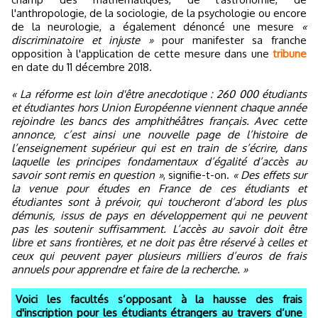
l'anthropologie, de la sociologie, de la psychologie ou encore
de la neurologie, a également dénoncé une mesure
«
discriminatoire et injuste »
pour manifester sa franche
opposition à l'application de cette mesure dans une
tribune
en date du 11 décembre 2018.
« La réforme est loin d'être anecdotique : 260 000 étudiants
et étudiantes hors Union Européenne viennent chaque année
rejoindre les bancs des amphithéâtres français. Avec cette
annonce, c’est ainsi une nouvelle page de l’histoire de
l’enseignement supérieur qui est en train de s’écrire, dans
laquelle les principes fondamentaux d’égalité d’accès au
savoir sont remis en question »
, signifie-t-on.
« Des effets sur
la venue pour études en France de ces étudiants et
étudiantes sont à prévoir, qui toucheront d’abord les plus
démunis, issus de pays en développement qui ne peuvent
pas les soutenir suffisamment. L’accès au savoir doit être
libre et sans frontières, et ne doit pas être réservé à celles et
ceux qui peuvent payer plusieurs milliers d’euros de frais
annuels pour apprendre et faire de la recherche. »
Voici les facultés s’opposant à la hausse des frais
d'inscription pour les étudiants étrangers au travers d’une