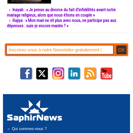
Inayah : « Je pense au divorce du fait d’infidélités avant notre
mariage religieux, alors que nous étions en couple »
Rajiya : « Mon mari ne vit plus avec nous, ne participe pas aux
dépenses : suis-je encore mariée ? »
Qui sommes-nous ?