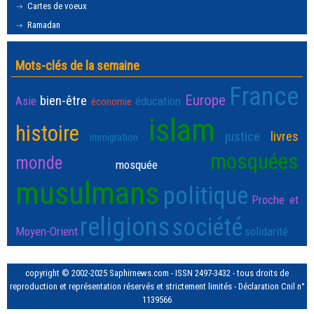
Cartes de voeux
Ramadan
Mots-clés de la semaine
France
Europe
bien-être
Asie
éducation
économie
islam
histoire
justice
livres
immigration
mosquées
monde
mosquée
musulmans
politique
Proche et
religions
société
Moyen-Orient
solidarité
copyright © 2002-2025 Saphirnews.com - ISSN 2497-3432 - tous droits de
reproduction et représentation réservés et strictement limités - Déclaration Cnil n°
1139566