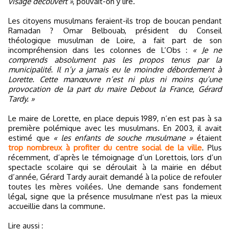
visage découvert »
, pouvait-on y lire.
Les citoyens musulmans feraient-ils trop de boucan pendant
Ramadan ? Omar Belbouab, président du Conseil
théologique musulman de Loire, a fait part de son
incompréhension dans les colonnes de L’Obs :
« Je ne
comprends absolument pas les propos tenus par la
municipalité. Il n’y a jamais eu le moindre débordement à
Lorette. Cette manœuvre n’est ni plus ni moins qu’une
provocation de la part du maire Debout la France, Gérard
Tardy. »
Le maire de Lorette, en place depuis 1989, n’en est pas à sa
première polémique avec les musulmans. En 2003, il avait
estimé que
« les enfants de souche musulmane »
étaient
trop nombreux à profiter du centre social de la ville
. Plus
récemment, d’après le témoignage d’un Lorettois, lors d’un
spectacle scolaire qui se déroulait à la mairie en début
d’année, Gérard Tardy aurait demandé à la police de refouler
toutes les mères voilées. Une demande sans fondement
légal, signe que la présence musulmane n'est pas la mieux
accueillie dans la commune.
Lire aussi :