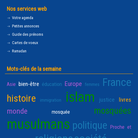
Nos services web
Votre agenda
Petites annonces
Guide des prénoms
Cartes de voeux
Ramadan
Mots-clés de la semaine
France
Europe
bien-être
Asie
éducation
femmes
islam
histoire
justice
livres
immigration
mosquées
monde
mosquée
musulmans
politique
Proche et