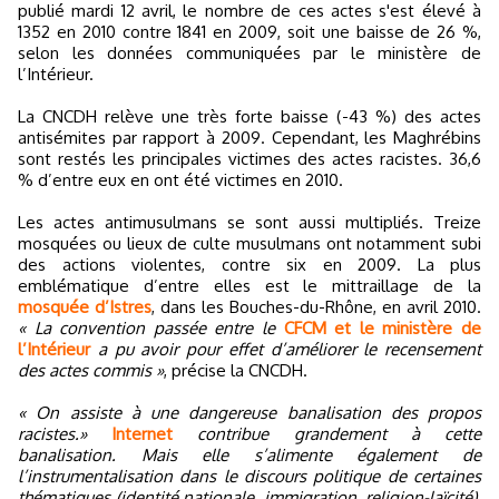
publié mardi 12 avril, le nombre de ces actes s'est élevé à
1352 en 2010 contre 1841 en 2009, soit une baisse de 26 %,
selon les données communiquées par le ministère de
l’Intérieur.
La CNCDH relève une très forte baisse (-43 %) des actes
antisémites par rapport à 2009. Cependant, les Maghrébins
sont restés les principales victimes des actes racistes. 36,6
% d’entre eux en ont été victimes en 2010.
Les actes antimusulmans se sont aussi multipliés. Treize
mosquées ou lieux de culte musulmans ont notamment subi
des actions violentes, contre six en 2009. La plus
emblématique d’entre elles est le mittraillage de la
mosquée d’Istres
, dans les Bouches-du-Rhône, en avril 2010.
« La convention passée entre le
CFCM et le ministère de
l’Intérieur
a pu avoir pour effet d’améliorer le recensement
des actes commis »
, précise la CNCDH.
« On assiste à une dangereuse banalisation des propos
racistes.»
Internet
contribue grandement à cette
banalisation. Mais elle s’alimente également de
l’instrumentalisation dans le discours politique de certaines
thématiques (identité nationale, immigration, religion-laïcité),