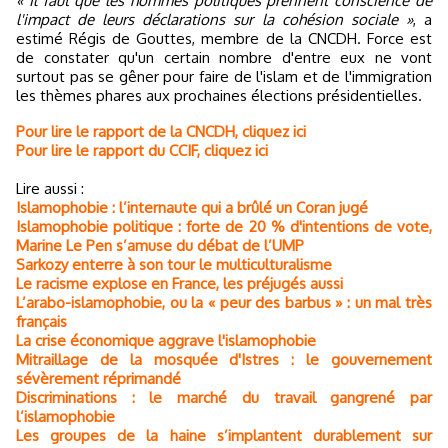
« Il faut que les hommes politiques prennent conscience de
l'impact de leurs déclarations sur la cohésion sociale »
, a
estimé Régis de Gouttes, membre de la CNCDH. Force est
de constater qu'un certain nombre d'entre eux ne vont
surtout pas se gêner pour faire de l'islam et de l'immigration
les thèmes phares aux prochaines élections présidentielles.
Pour lire le rapport de la CNCDH, cliquez ici
Pour lire le rapport du CCIF, cliquez ici
Lire aussi :
Islamophobie : l’internaute qui a brûlé un Coran jugé
Islamophobie politique : forte de 20 % d'intentions de vote,
Marine Le Pen s’amuse du débat de l’UMP
Sarkozy enterre à son tour le multiculturalisme
Le racisme explose en France, les préjugés aussi
L’arabo-islamophobie, ou la « peur des barbus » : un mal très
français
La crise économique aggrave l'islamophobie
Mitraillage de la mosquée d'Istres : le gouvernement
sévèrement réprimandé
Discriminations : le marché du travail gangrené par
l’islamophobie
Les groupes de la haine s’implantent durablement sur