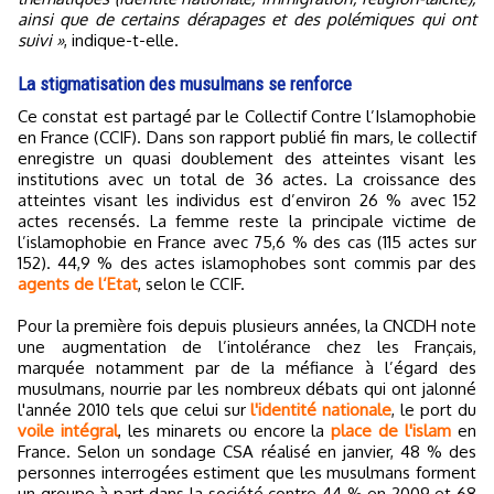
ainsi que de certains dérapages et des polémiques qui ont
suivi »
, indique-t-elle.
La stigmatisation des musulmans se renforce
Ce constat est partagé par le Collectif Contre l’Islamophobie
en France (CCIF). Dans son rapport publié fin mars, le collectif
enregistre un quasi doublement des atteintes visant les
institutions avec un total de 36 actes. La croissance des
atteintes visant les individus est d’environ 26 % avec 152
actes recensés. La femme reste la principale victime de
l’islamophobie en France avec 75,6 % des cas (115 actes sur
152). 44,9 % des actes islamophobes sont commis par des
agents de l‘Etat
, selon le CCIF.
Pour la première fois depuis plusieurs années, la CNCDH note
une augmentation de l’intolérance chez les Français,
marquée notamment par de la méfiance à l’égard des
musulmans, nourrie par les nombreux débats qui ont jalonné
l'année 2010 tels que celui sur
l'identité nationale
, le port du
voile intégral
, les minarets ou encore la
place de l'islam
en
France. Selon un sondage CSA réalisé en janvier, 48 % des
personnes interrogées estiment que les musulmans forment
un groupe à part dans la société contre 44 % en 2009 et 68