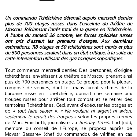
Un commando Tchétchène détenait depuis mercredi dernier
plus de 700 otages russes dans l’enceinte du théâtre de
Moscou. Réclamant l’arrêt total de la guerre en Tchétchénie.
A l’aube du samedi 26 octobre, les forces spéciales russes
ont pris d’assaut les preneurs d’otages. Aux dernières
estimations, 118 otages et 50 tchétchènes sont morts et plus
de 500 personnes seraient dans un état critique, à la suite de
cette intervention utilisant des gaz toxiques soporifiques.
Tout commença mercredi dernier. Des personnes, d’origine
tchétchènes, envahissent le théâtre de Moscou, prenant ainsi
plus de 700 personnes en otage. Ce groupe, pour la plupart
composé de veuves, dont les maris furent victimes de la
barbarie russe en Tchétchénie, donnait une semaine aux
troupes russes pour arrêter tout combat et se retirer des
territoires Tchétchènes. Ceci, avant d’exécuter les otages et
de
« tout faire sauter »
.
« Ne voulant ni argent ni avion,
seulement le retrait des troupes »
selon les propres termes
de Marc Franchetti, journaliste au
Sunday Times
. Lod Judd,
membre du conseil de l’Europe, se proposa auprès de
Movsar Bassarev (chef du commando), de vérifier, en cas