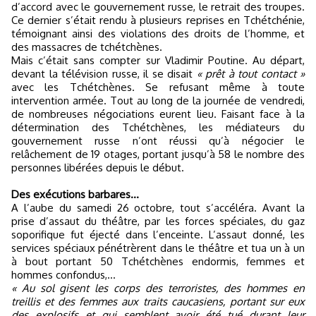
d’accord avec le gouvernement russe, le retrait des troupes.
Ce dernier s’était rendu à plusieurs reprises en Tchétchénie,
témoignant ainsi des violations des droits de l’homme, et
des massacres de tchétchènes.
Mais c’était sans compter sur Vladimir Poutine. Au départ,
devant la télévision russe, il se disait
« prêt à tout contact »
avec les Tchétchènes. Se refusant même à toute
intervention armée. Tout au long de la journée de vendredi,
de nombreuses négociations eurent lieu. Faisant face à la
détermination des Tchétchènes, les médiateurs du
gouvernement russe n’ont réussi qu’à négocier le
relâchement de 19 otages, portant jusqu’à 58 le nombre des
personnes libérées depuis le début.
Des exécutions barbares…
A l’aube du samedi 26 octobre, tout s’accéléra. Avant la
prise d’assaut du théâtre, par les forces spéciales, du gaz
soporifique fut éjecté dans l’enceinte. L’assaut donné, les
services spéciaux pénétrèrent dans le théâtre et tua un à un
à bout portant 50 Tchétchènes endormis, femmes et
hommes confondus,…
« Au sol gisent les corps des terroristes, des hommes en
treillis et des femmes aux traits caucasiens, portant sur eux
des explosifs et qui semblent avoir été tué durant leur