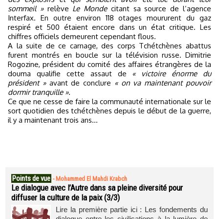
sommeil »
relève
Le Monde
citant sa source de l’agence
Interfax. En outre environ 118 otages moururent du gaz
respiré et 500 étaient encore dans un état critique. Les
chiffres officiels demeurent cependant flous.
A la suite de ce carnage, des corps Tchétchènes abattus
furent montrés en boucle sur la télévision russe. Dimitrie
Rogozine, président du comité des affaires étrangères de la
douma qualifie cette assaut de
« victoire énorme du
président »
avant de conclure
« on va maintenant pouvoir
dormir tranquille ».
Ce que ne cesse de faire la communauté internationale sur le
sort quotidien des tchétchènes depuis le début de la guerre,
il y a maintenant trois ans…
Points de vue
-
Mohammed El Mahdi Krabch
Le dialogue avec l’Autre dans sa pleine diversité pour
diffuser la culture de la paix (3/3)
Lire la première partie ici : Les fondements du
dialogue entre les civilisations à la lumière de