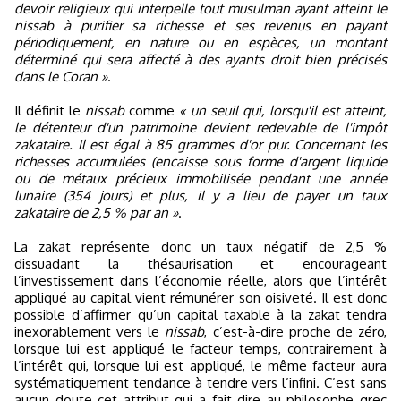
devoir religieux qui interpelle tout musulman ayant atteint le
nissab à purifier sa richesse et ses revenus en payant
périodiquement, en nature ou en espèces, un montant
déterminé qui sera affecté à des ayants droit bien précisés
dans le Coran »
.
Il définit le
nissab
comme
« un seuil qui, lorsqu'il est atteint,
le détenteur d'un patrimoine devient redevable de l'impôt
zakataire. Il est égal à 85 grammes d'or pur. Concernant les
richesses accumulées (encaisse sous forme d'argent liquide
ou de métaux précieux immobilisée pendant une année
lunaire (354 jours) et plus, il y a lieu de payer un taux
zakataire de 2,5 % par an »
.
La zakat représente donc un taux négatif de 2,5 %
dissuadant la thésaurisation et encourageant
l’investissement dans l’économie réelle, alors que l’intérêt
appliqué au capital vient rémunérer son oisiveté. Il est donc
possible d’affirmer qu’un capital taxable à la zakat tendra
inexorablement vers le
nissab
, c’est-à-dire proche de zéro,
lorsque lui est appliqué le facteur temps, contrairement à
l’intérêt qui, lorsque lui est appliqué, le même facteur aura
systématiquement tendance à tendre vers l’infini. C’est sans
aucun doute cet attribut qui a fait dire au philosophe grec