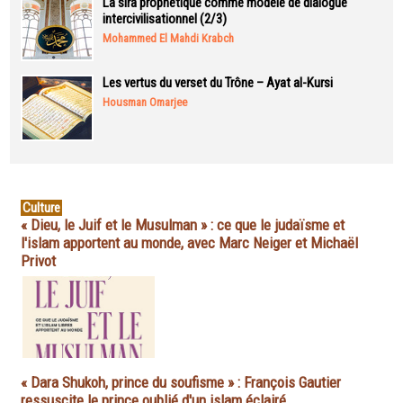
La sira prophétique comme modèle de dialogue
intercivilisationnel (2/3)
Mohammed El Mahdi Krabch
Les vertus du verset du Trône – Ayat al-Kursi
Housman Omarjee
Culture
« Dieu, le Juif et le Musulman » : ce que le judaïsme et
l'islam apportent au monde, avec Marc Neiger et Michaël
Privot
« Dara Shukoh, prince du soufisme » : François Gautier
ressuscite le prince oublié d'un islam éclairé