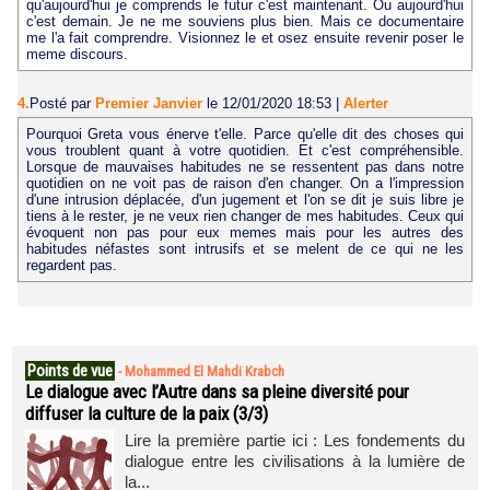
qu'aujourd'hui je comprends le futur c'est maintenant. Ou aujourd'hui
c'est demain. Je ne me souviens plus bien. Mais ce documentaire
me l'a fait comprendre. Visionnez le et osez ensuite revenir poser le
meme discours.
4.
Posté par
Premier Janvier
le 12/01/2020 18:53
|
Alerter
Pourquoi Greta vous énerve t'elle. Parce qu'elle dit des choses qui
vous troublent quant à votre quotidien. Et c'est compréhensible.
Lorsque de mauvaises habitudes ne se ressentent pas dans notre
quotidien on ne voit pas de raison d'en changer. On a l'impression
d'une intrusion déplacée, d'un jugement et l'on se dit je suis libre je
tiens à le rester, je ne veux rien changer de mes habitudes. Ceux qui
évoquent non pas pour eux memes mais pour les autres des
habitudes néfastes sont intrusifs et se melent de ce qui ne les
regardent pas.
Points de vue
-
Mohammed El Mahdi Krabch
Le dialogue avec l’Autre dans sa pleine diversité pour
diffuser la culture de la paix (3/3)
Lire la première partie ici : Les fondements du
dialogue entre les civilisations à la lumière de
la...