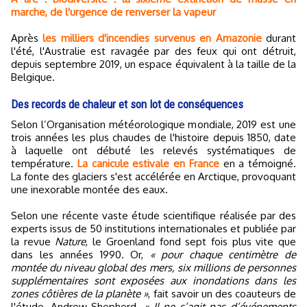
marche, de l'urgence de renverser la vapeur
Après
les milliers d'incendies survenus en Amazonie
durant
l'été, l'Australie est ravagée par des feux qui ont détruit,
depuis septembre 2019, un espace équivalent à la taille de la
Belgique.
Des records de chaleur et son lot de conséquences
Selon l’Organisation météorologique mondiale, 2019 est une
trois années les plus chaudes de l'histoire depuis 1850, date
à laquelle ont débuté les relevés systématiques de
température.
La canicule estivale en France
en a témoigné.
La fonte des glaciers s'est accélérée en Arctique, provoquant
une inexorable montée des eaux.
Selon une récente vaste étude scientifique réalisée par des
experts issus de 50 institutions internationales et publiée par
la revue
Nature
, le Groenland fond sept fois plus vite que
dans les années 1990. Or,
« pour chaque centimètre de
montée du niveau global des mers, six millions de personnes
supplémentaires sont exposées aux inondations dans les
zones côtières de la planète »
, fait savoir un des coauteurs de
l'étude, Andrew Shepherd.
« Il ne s’agit pas d’événements