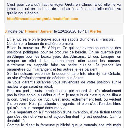
C'est pour cela qu'il faut envoyer Greta en Chine, là où elle ne va
jamais, et où on en ferait de la chair à paté, sort qu'elle mérite vu
qu'elle nous énerve.
http://francoiscarmignola.hautetfort.com
3.
Posté par
Premier Janvier
le 12/01/2020 18:41
|
Alerter
Et le nucléaire on le trouve sous les sabots d'un cheval François.
Ce dernier a besoin de matière première.
Et on la trouve ou. En Afrique. Ce qui par extension entraine des
positions politiques pour se procurer ce besoin. On ne guerroie pas
en Afrique pour les beaux yeux des Africains. Et oui. Lorsque l'on
évoque un effet il faut normalement citer aussi les causes.
Autrement ça s'appelle faire sa petite cuisine. Je prends les
paramètres qui m'arrangent et les autres je les balaient.
Sur le nucléaire visionnez le documentaire Into eternity sur Onkalo,
un site d'enfouissement de déchets nucléaires.
Je vous garantis qu'après vous reviendrez de votre position sur le
nucléaire qui serait un idéal.
Pour ma part je suis tombé dessus par hasard. Je n'ai absolument
pas la fibre écolo, au début du film je me suis dit c'est quoi ce film à
la con. C'est quoi ce truc. C'est mou, extrêmement lent, ou veulent
t'ils en venir. Puis j'ai attendu et regardé. Et bien c'est l'un des films
qui m'a le plus marqué dans ma vie.
En le regardant on à l'impression d'une invention, d'une fiction tandis
que c'est de notre vie ici et aujourd'hui dont il y est question. Ca m'a
déstabilisé.
Comme le disait la fameuse publicité que je trouvais absurde mais