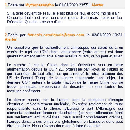
1.
Posté par
Mythopasmytho
le 01/01/2020 23:55
|
Alerter
Si la terre devient de l'eau, elle est plus de feu, et donc moins d'air.
Ce qui lui faut c'est n'est donc pas moins d'eau mais moins de feu.
D'énergie. Qui elle a besoin d'air.
2.
Posté par
francois.carmignola@gmx.com
le 02/01/2020 10:31
|
Alerter
On rappellera que le réchauffement climatique, qui serait du à un
excès de rejet de CO2 dans l'atmosphère (entre autres) est donc
quantitativement attribuable à des acteurs divers, qu'on peut évaluer.
Le numéro 1 est la Chine, dont les émissions sont en nette
augmentation depuis la COP 21, organisée par Royal et Fabius et
qui l'exonérait de tout effort, ce qui a motivé le retrait ultérieur des
US de Donald Trump de la sinistre mascarade sans objet. La
dernière COP entérina la totale inaction de la même Chine, qui se
trouve principale responsable du désastre, ce que toutes les
mesures confirment.
Le dernier numéro est la France, dont la production d'énergie
électrique, majoritairement nucléaire, l'exonère totalement de toute
responsabilité dans la chose. L'Europe à part l'Allemagne qui
réinventa l'utilisation forcenée du charbon (les verts allemands étant
non seulement anti nucléaires, mais aussi complètement crétins),
l'Europe donc, a ses émissions globalement en baisse et donc peut
être satisfaite. Nous n'avons donc rien à faire à ce sujet.