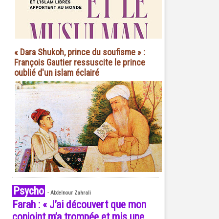
« Dara Shukoh, prince du soufisme » :
François Gautier ressuscite le prince
oublié d'un islam éclairé
Psycho
-
Abdelnour Zahrali
Farah : « J’ai découvert que mon
conjoint m’a trompée et mis une