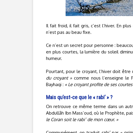
Il fait froid, il fait gris, c’est l’hiver. En 
n’est pas au beau fixe.
Ce n’est un secret pour personne : beaucoup
en plus courtes, la lumière du soleil diminue
humeur.
Pourtant, pour le croyant, l’hiver doit êtr
du croyant »
comme nous l’enseigne le Pro
Bayhaqi :
« Le croyant profite de ses courtes
Mais qu’est-ce que le « rabi’ » ?
On retrouve ce même terme dans un autr
Abdullâh Ibn Mass’oud, où le Prophète, paix
le Coran soit le rabi’ de mon cœur. »
Communément, on traduit
rabi’
par
« prin