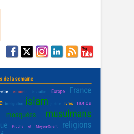
s de la semaine
France
Europe
-être
économie
éducation
islam
e
monde
livres
justice
immigration
musulmans
mosquées
religions
que
Proche et Moyen-Orient