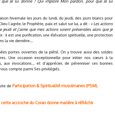
 que Je lui donne ? Qui implore Mon pardon, pour que Je lui
ison hivernale les jours du lundi, du jeudi, des jours blancs pour
eu l’agrée, le Prophète, paix et salut sur lui, a dit :
« Les actions
le jeudi et j’aime que mes actions soient présentées alors que je
 il est une purification, une élévation spirituelle, une protection
ans la vie dernière…
rnées portes ouvertes de la piété. On y trouve aussi des soldes
aires. Une occasion exceptionnelle pour initier nos cœurs à la
s, aux invocations... et d’apprécier, de pérenniser ces bonnes
nous compte parmi Ses privilégiés.
Participation & Spiritualité musulmanes (PSM).
 site de
 cette accroche du Coran donne matière à réfléchir