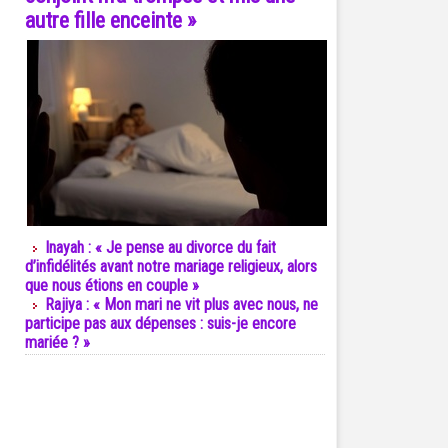
autre fille enceinte »
Inayah : « Je pense au divorce du fait
d’infidélités avant notre mariage religieux, alors
que nous étions en couple »
Rajiya : « Mon mari ne vit plus avec nous, ne
participe pas aux dépenses : suis-je encore
mariée ? »