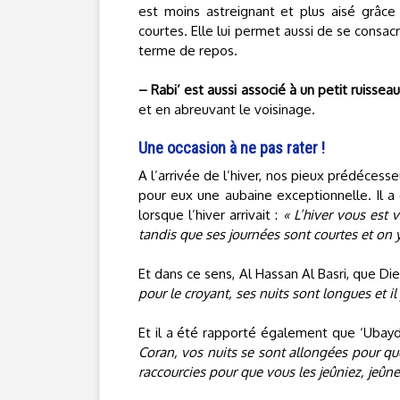
est moins astreignant et plus aisé grâce
courtes. Elle lui permet aussi de se consac
terme de repos.
– Rabi’ est aussi associé à un petit ruisseau
et en abreuvant le voisinage.
Une occasion à ne pas rater !
A l’arrivée de l’hiver, nos pieux prédécesseu
pour eux une aubaine exceptionnelle. Il a é
lorsque l’hiver arrivait :
« L’hiver vous est 
tandis que ses journées sont courtes et on y
Et dans ce sens, Al Hassan Al Basri, que Dieu
pour le croyant, ses nuits sont longues et il 
Et il a été rapporté également que ‘Ubayd I
Coran, vos nuits se sont allongées pour que 
raccourcies pour que vous les jeûniez, jeûn