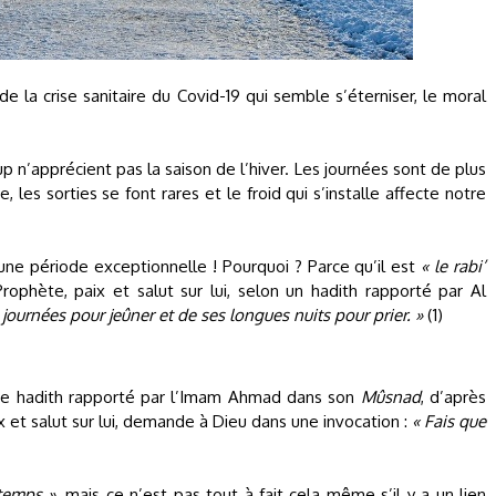
plus de la crise sanitaire du Covid-19 qui semble s’éterniser, le moral
 n’apprécient pas la saison de l’hiver. Les journées sont de plus
, les sorties se font rares et le froid qui s’installe affecte notre
e une période exceptionnelle ! Pourquoi ? Parce qu’il est
« le rabi’
phète, paix et salut sur lui, selon un hadith rapporté par Al
 journées pour jeûner et de ses longues nuits pour prier. »
(1)
e hadith rapporté par l’Imam Ahmad dans son
Mûsnad
, d’après
 et salut sur lui, demande à Dieu dans une invocation :
« Fais que
temps »,
mais ce n’est pas tout à fait cela même s’il y a un lien