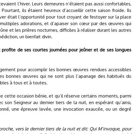
evaient l’hiver. Leurs demeures n’étaient pas aussi confortables,
Pourtant, ils étaient heureux d’accueillir cette saison froide. Ils
ver était l’opportunité pour tout croyant de festoyer sur la place
ultiples adorations, et d’apaiser son cœur par des œuvres qui
ûne et les prières nocturnes, difficiles à réaliser durant les autres
diction, un bienfait divin.
ant profite de ses courtes journées pour jeûner et de ses longues
agement pour accomplir les bonnes œuvres rendues accessibles
Des bonnes œuvres qui ne sont plus l’apanage des habitués du
ibles à tous et à toutes.
 de cette occasion bénie, et qu’il réserve certains moments, parmi
c son Seigneur au dernier tiers de la nuit, en espérant qu’ainsi,
rdonné, une épreuve levée, une invocation exaucée, ou un degré
roche, vers le dernier tiers de la nuit et dit: Qui M’invoque, pour