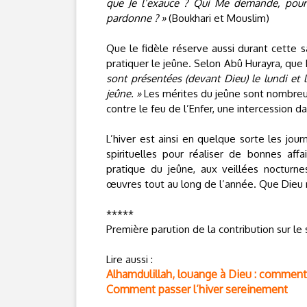
que Je l’exauce ? Qui Me demande, pour
pardonne ? »
(Boukhari et Mouslim)
Que le fidèle réserve aussi durant cette sa
pratiquer le jeûne. Selon Abû Hurayra, que Di
sont présentées (devant Dieu) le lundi et 
jeûne. »
Les mérites du jeûne sont nombreux :
contre le feu de l’Enfer, une intercession d
L’hiver est ainsi en quelque sorte les jou
spirituelles pour réaliser de bonnes aff
pratique du jeûne, aux veillées nocturne
œuvres tout au long de l’année. Que Dieu 
*****
Première parution de la contribution sur le
Lire aussi :
Alhamdulillah, louange à Dieu : comment
Comment passer l’hiver sereinement