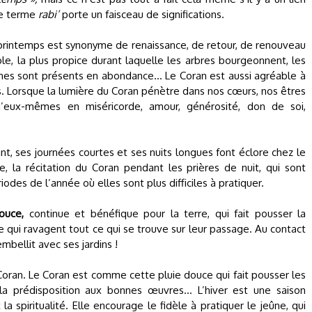
 le terme
rabi’
porte un faisceau de significations.
rintemps est synonyme de renaissance, de retour, de renouveau
ble, la plus propice durant laquelle les arbres bourgeonnent, les
égumes sont présents en abondance… Le Coran est aussi agréable à
. Lorsque la lumière du Coran pénètre dans nos cœurs, nos êtres
d’eux-mêmes en miséricorde, amour, générosité, don de soi,
t, ses journées courtes et ses nuits longues font éclore chez le
la récitation du Coran pendant les prières de nuit, qui sont
des de l’année où elles sont plus difficiles à pratiquer.
ouce,
continue et bénéfique pour la terre, qui fait pousser la
ie qui ravagent tout ce qui se trouve sur leur passage. Au contact
embellit avec ses jardins !
oran. Le Coran est comme cette pluie douce qui fait pousser les
la prédisposition aux bonnes œuvres... L’hiver est une saison
a spiritualité. Elle encourage le fidèle à pratiquer le jeûne, qui