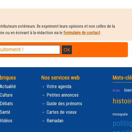
ributeurs extérieurs. Ils expriment leurs opinions et non celles de la
e ou en écrivant à la rédaction via le
formulaire de contact
.
briques
Nos services web
Mots-clé
Actualité
Votre agenda
bien
Asie
Culture
Petites annonces
histoir
Débats
Guide des prénoms
Santé
Cartes de voeux
mosquée
Vidéos
Ramadan
politi