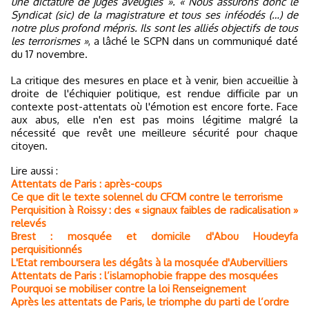
une dictature de juges aveugles ». « Nous assurons donc le
Syndicat (sic) de la magistrature et tous ses inféodés (…) de
notre plus profond mépris. Ils sont les alliés objectifs de tous
les terrorismes »
, a lâché le SCPN dans un communiqué daté
du 17 novembre.
La critique des mesures en place et à venir, bien accueillie à
droite de l'échiquier politique, est rendue difficile par un
contexte post-attentats où l'émotion est encore forte. Face
aux abus, elle n'en est pas moins légitime malgré la
nécessité que revêt une meilleure sécurité pour chaque
citoyen.
Lire aussi :
Attentats de Paris : après-coups
Ce que dit le texte solennel du CFCM contre le terrorisme
Perquisition à Roissy : des « signaux faibles de radicalisation »
relevés
Brest : mosquée et domicile d'Abou Houdeyfa
perquisitionnés
L'Etat remboursera les dégâts à la mosquée d'Aubervilliers
Attentats de Paris : l’islamophobie frappe des mosquées
Pourquoi se mobiliser contre la loi Renseignement
Après les attentats de Paris, le triomphe du parti de l’ordre