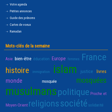
Votre agenda
Petites annonces
Guide des prénoms
Cartes de voeux
Ramadan
Mots-clés de la semaine
France
Europe
bien-être
Asie
éducation
femmes
islam
histoire
justice
livres
immigration
mosquées
monde
mosquée
musulmans
politique
Proche et
société
religions
Moyen-Orient
solidarité