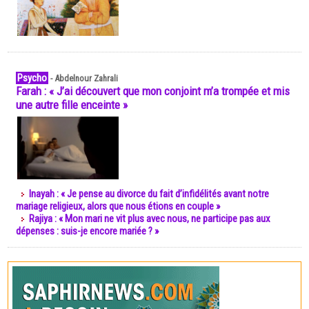
Psycho
-
Abdelnour Zahrali
Farah : « J’ai découvert que mon conjoint m’a trompée et mis
une autre fille enceinte »
Inayah : « Je pense au divorce du fait d’infidélités avant notre
mariage religieux, alors que nous étions en couple »
Rajiya : « Mon mari ne vit plus avec nous, ne participe pas aux
dépenses : suis-je encore mariée ? »