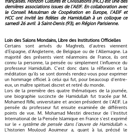
françaises. Horizon Cultures et Civilisations (HCC) est une des
dernières associations issues de l’AEIF. En collaboration avec
le Conseil Musulman de Coopération en Europe, l’AEIF et
HCC ont invité les fidèles de Hamidullah à un colloque ce
samedi 26 avril à Saint-Denis (93), en Région Parisienne.
Loin des Salons Mondains, Libre des Institutions Officielles
Certains sont arrivés du Maghreb, d’autres viennent
d’Espagne, d’Angleterre, de Belgique ou de l’Allemagne. La
majorité des présents vient néanmoins de France, ils ont
connu la personne, la pensée ou simplement l’influence du
professeur Hamidullah. C’est donc dans la réflexion et la
méditation qu’ils se sont donnés rendez-vous pour exprimer
un hommage officiel à celui qui fut, pour beaucoup d’entre-
eux, un maître spirituel discret et retiré du monde.
Lors de la première des quatre thématiques de la journée,
une biographie succincte de Hamidullah fut tracée par M.
Mohamed Rifki, universitaire et ancien président de l’AEIF. La
pensée du professeur fut ensuite examinée de différents
points de vue. M. Mohamad Mestiri directeur de l’Institut
International de la Pensée Islamique en France s’est exprimé
sur le
« système de pensée dans l’œuvre de Hamidullah »
.
L’historien Mouloud Aouimeur a, quant à lui, précisé le