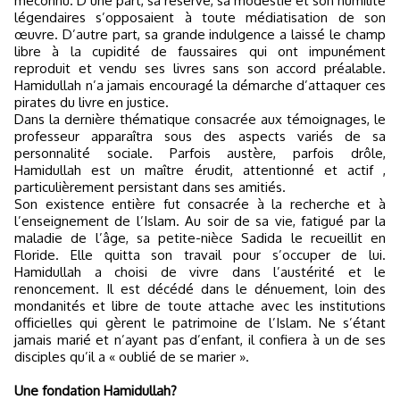
méconnu. D’une part, sa réserve, sa modestie et son humilité
légendaires s’opposaient à toute médiatisation de son
œuvre. D’autre part, sa grande indulgence a laissé le champ
libre à la cupidité de faussaires qui ont impunément
reproduit et vendu ses livres sans son accord préalable.
Hamidullah n’a jamais encouragé la démarche d’attaquer ces
pirates du livre en justice.
Dans la dernière thématique consacrée aux témoignages, le
professeur apparaîtra sous des aspects variés de sa
personnalité sociale. Parfois austère, parfois drôle,
Hamidullah est un maître érudit, attentionné et actif ,
particulièrement persistant dans ses amitiés.
Son existence entière fut consacrée à la recherche et à
l’enseignement de l’Islam. Au soir de sa vie, fatigué par la
maladie de l’âge, sa petite-nièce Sadida le recueillit en
Floride. Elle quitta son travail pour s’occuper de lui.
Hamidullah a choisi de vivre dans l’austérité et le
renoncement. Il est décédé dans le dénuement, loin des
mondanités et libre de toute attache avec les institutions
officielles qui gèrent le patrimoine de l’Islam. Ne s’étant
jamais marié et n’ayant pas d’enfant, il confiera à un de ses
disciples qu’il a « oublié de se marier ».
Une fondation Hamidullah?