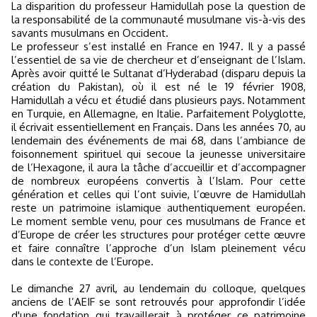
La disparition du professeur Hamidullah pose la question de
la responsabilité de la communauté musulmane vis-à-vis des
savants musulmans en Occident.
Le professeur s’est installé en France en 1947. Il y a passé
l’essentiel de sa vie de chercheur et d’enseignant de l’Islam.
Après avoir quitté le Sultanat d’Hyderabad (disparu depuis la
création du Pakistan), où il est né le 19 février 1908,
Hamidullah a vécu et étudié dans plusieurs pays. Notamment
en Turquie, en Allemagne, en Italie. Parfaitement Polyglotte,
il écrivait essentiellement en Français. Dans les années 70, au
lendemain des événements de mai 68, dans l’ambiance de
foisonnement spirituel qui secoue la jeunesse universitaire
de l’Hexagone, il aura la tâche d’accueillir et d’accompagner
de nombreux européens convertis à l’Islam. Pour cette
génération et celles qui l’ont suivie, l’œuvre de Hamidullah
reste un patrimoine islamique authentiquement européen.
Le moment semble venu, pour ces musulmans de France et
d’Europe de créer les structures pour protéger cette œuvre
et faire connaître l’approche d’un Islam pleinement vécu
dans le contexte de l’Europe.
Le dimanche 27 avril, au lendemain du colloque, quelques
anciens de l’AEIF se sont retrouvés pour approfondir l’idée
d'une fondation qui travaillerait à protéger ce patrimoine