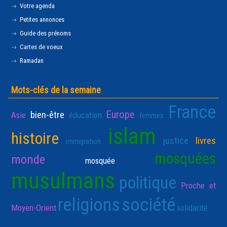
Votre agenda
Petites annonces
Guide des prénoms
Cartes de voeux
Ramadan
Mots-clés de la semaine
France
Europe
bien-être
Asie
éducation
femmes
islam
histoire
justice
livres
immigration
mosquées
monde
mosquée
musulmans
politique
Proche et
religions
société
Moyen-Orient
solidarité