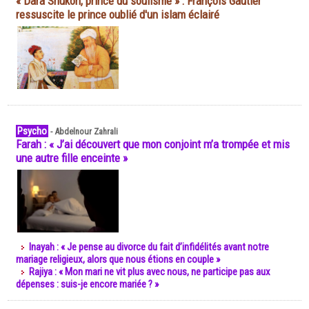
« Dara Shukoh, prince du soufisme » : François Gautier
ressuscite le prince oublié d'un islam éclairé
Psycho
-
Abdelnour Zahrali
Farah : « J’ai découvert que mon conjoint m’a trompée et mis
une autre fille enceinte »
Inayah : « Je pense au divorce du fait d’infidélités avant notre
mariage religieux, alors que nous étions en couple »
Rajiya : « Mon mari ne vit plus avec nous, ne participe pas aux
dépenses : suis-je encore mariée ? »