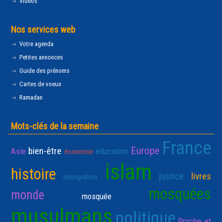
Vidéos
Nos services web
Votre agenda
Petites annonces
Guide des prénoms
Cartes de voeux
Ramadan
Mots-clés de la semaine
France
Europe
bien-être
Asie
éducation
économie
islam
histoire
justice
livres
immigration
mosquées
monde
mosquée
musulmans
politique
Proche et