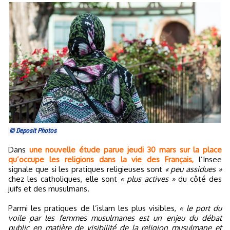
© Deposit Photos
Dans
une nouvelle étude parue jeudi 30 mars sur la place
qu’occupe les religions dans la vie des Français,
l’Insee
signale que si les pratiques religieuses sont
« peu assidues »
chez les catholiques, elle sont
« plus actives »
du côté des
juifs et des musulmans.
Parmi les pratiques de l’islam les plus visibles,
« le port du
voile par les femmes musulmanes est un enjeu du débat
public en matière de visibilité de la religion musulmane et