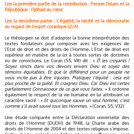
Lire la première partie de la contribution : Penser l'islam et la
République : l'ijtihad au cœur
Lire la deuxième partie : L’égalité, la laïcité et la démocratie
au regard de l'esprit coranique (2/4)
Le théologien se doit d’adopter la bonne interprétation des
textes fondateurs pour composer avec les exigences de
l’Etat de droit et des droits de l’Homme. L’Etat de droit est
supérieur en matière de la loi à toutes sortes de doctrines
ou de convictions. Le Coran (S5, V8) dit :
« Ô les croyants !
Soyez stricts dans vos devoirs envers Dieu et soyez des
témoins équitables. Et que le différend pour un peuple ne
vous incite pas à être injustes. Pratiquez l’équité : cela est
plus proche de la piété. Et craignez Dieu. Car Dieu est certes
parfaitement Connaisseur de ce que vous faites. »
Il ordonne
également le respect de la vie humaine en lui attribuant un
caractère sacré :
« Et quiconque sauve un seul homme, c’est
comme s’il avait sauvé tous les Hommes. »
(Coran, S5, V32)
Une étude comparée entre la Déclaration universelle des
droits de l’Homme (DUDH) de 1948, la Charte arabe des
droits de l’Homme de 2004 et des textes religieux s’impose.