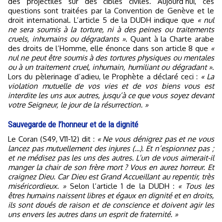
des projectiles sur des cibles civiles. Aujourd’hui, ces
questions sont traitées par la Convention de Genève et le
droit international. L’article 5 de la DUDH indique que
« nul
ne sera soumis à la torture, ni à des peines ou traitements
cruels, inhumains ou dégradants »
. Quant à la Charte arabe
des droits de l’Homme, elle énonce dans son article 8 que
«
nul ne peut être soumis à des tortures physiques ou mentales
ou à un traitement cruel, inhumain, humiliant ou dégradant »
.
Lors du pèlerinage d’adieu, le Prophète a déclaré ceci :
« La
violation mutuelle de vos vies et de vos biens vous est
interdite les uns aux autres, jusqu’à ce que vous soyez devant
votre Seigneur, le jour de la résurrection. »
Sauvegarde de l’honneur et de la dignité
Le Coran (S49, V11-12) dit :
« Ne vous dénigrez pas et ne vous
lancez pas mutuellement des injures (…). Et n’espionnez pas ;
et ne médisez pas les uns des autres. L’un de vous aimerait-il
manger la chair de son frère mort ? Vous en aurez horreur. Et
craignez Dieu. Car Dieu est Grand Accueillant au repentir, très
miséricordieux. »
Selon l’article 1 de la DUDH :
« Tous les
êtres humains naissent libres et égaux en dignité et en droits,
ils sont doués de raison et de conscience et doivent agir les
uns envers les autres dans un esprit de fraternité. »