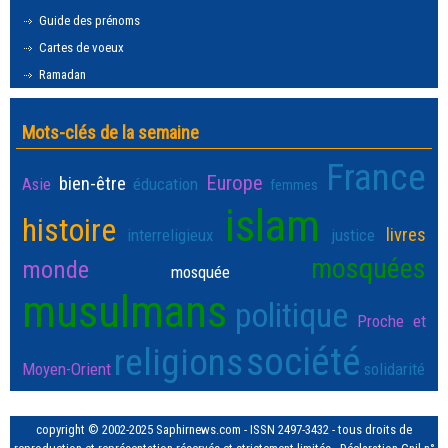
Guide des prénoms
Cartes de voeux
Ramadan
Mots-clés de la semaine
France
Europe
bien-être
Asie
éducation
femmes
islam
histoire
livres
interreligieux
justice
mosquées
monde
mosquée
musulmans
politique
Proche et
société
religions
Moyen-Orient
solidarité
copyright © 2002-2025 Saphirnews.com - ISSN 2497-3432 - tous droits de