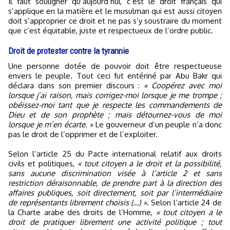
Il faut souligner qu’aujourd’hui, c’est le droit français qui
s’applique en la matière et le musulman qui est aussi citoyen
doit s’approprier ce droit et ne pas s’y soustraire du moment
que c’est équitable, juste et respectueux de l’ordre public.
Droit de protester contre la tyrannie
Une personne dotée de pouvoir doit être respectueuse
envers le peuple. Tout ceci fut entériné par Abu Bakr qui
déclara dans son premier discours :
« Coopérez avec moi
lorsque j’ai raison, mais corrigez-moi lorsque je me trompe ;
obéissez-moi tant que je respecte les commandements de
Dieu et de son prophète ; mais détournez-vous de moi
lorsque je m’en écarte. »
Le gouverneur d’un peuple n’a donc
pas le droit de l’opprimer et de l’exploiter.
Selon l’article 25 du Pacte international relatif aux droits
civils et politiques,
« tout citoyen a le droit et la possibilité,
sans aucune discrimination visée à l’article 2 et sans
restriction déraisonnable, de prendre part à la direction des
affaires publiques, soit directement, soit par l’intermédiaire
de représentants librement choisis (…) »
. Selon l’article 24 de
la Charte arabe des droits de l’Homme,
« tout citoyen a le
droit de pratiquer librement une activité politique ; tout