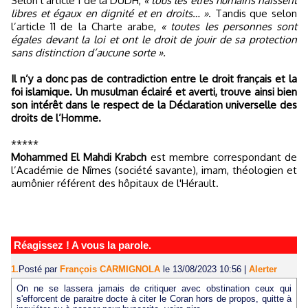
Selon l’article 1 de la DUDH,
« tous les êtres humains naissent
libres et égaux en dignité et en droits… »
. Tandis que selon
l’article 11 de la Charte arabe,
« toutes les personnes sont
égales devant la loi et ont le droit de jouir de sa protection
sans distinction d’aucune sorte ».
Il n’y a donc pas de contradiction entre le droit français et la
foi islamique. Un musulman éclairé et averti, trouve ainsi bien
son intérêt dans le respect de la Déclaration universelle des
droits de l’Homme.
*****
Mohammed El Mahdi Krabch
est membre correspondant de
l’Académie de Nîmes (société savante), imam, théologien et
aumônier référent des hôpitaux de l'Hérault.
Réagissez ! A vous la parole.
1.
Posté par
François CARMIGNOLA
le 13/08/2023 10:56
|
Alerter
On ne se lassera jamais de critiquer avec obstination ceux qui
s'efforcent de paraitre docte à citer le Coran hors de propos, quitte à