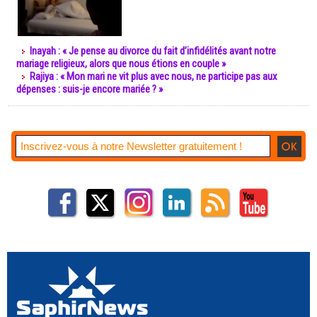
Inayah : « Je pense au divorce du fait d’infidélités avant notre
mariage religieux, alors que nous étions en couple »
Rajiya : « Mon mari ne vit plus avec nous, ne participe pas aux
dépenses : suis-je encore mariée ? »