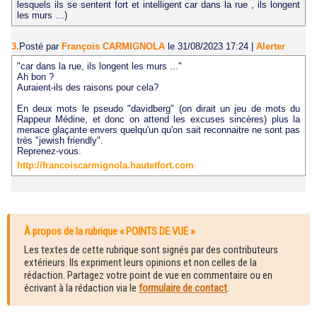
lesquels ils se sentent fort et intelligent car dans la rue , ils longent
les murs …)
3.
Posté par
François CARMIGNOLA
le 31/08/2023 17:24
|
Alerter
"car dans la rue, ils longent les murs ..."
Ah bon ?
Auraient-ils des raisons pour cela?
En deux mots le pseudo "davidberg" (on dirait un jeu de mots du
Rappeur Médine, et donc on attend les excuses sincères) plus la
menace glaçante envers quelqu'un qu'on sait reconnaitre ne sont pas
très "jewish friendly".
Reprenez-vous.
http://francoiscarmignola.hautetfort.com
À propos de la rubrique « POINTS DE VUE »
Les textes de cette rubrique sont signés par des contributeurs
extérieurs. Ils expriment leurs opinions et non celles de la
rédaction. Partagez votre point de vue en commentaire ou en
écrivant à la rédaction via le
formulaire de contact
.