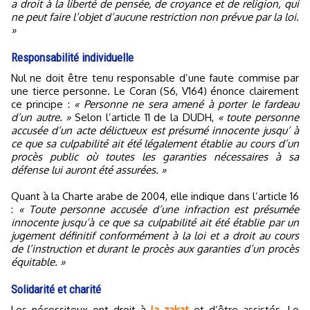
a droit à la liberté de pensée, de croyance et de religion, qui
ne peut faire l’objet d’aucune restriction non prévue par la loi.
»
Responsabilité individuelle
Nul ne doit être tenu responsable d’une faute commise par
une tierce personne. Le Coran (S6, V164) énonce clairement
ce principe :
« Personne ne sera amené à porter le fardeau
d’un autre. »
Selon l’article 11 de la DUDH,
« toute personne
accusée d’un acte délictueux est présumé innocente jusqu’ à
ce que sa culpabilité ait été légalement établie au cours d’un
procès public où toutes les garanties nécessaires à sa
défense lui auront été assurées. »
Quant à la Charte arabe de 2004, elle indique dans l’article 16
:
« Toute personne accusée d’une infraction est présumée
innocente jusqu’à ce que sa culpabilité ait été établie par un
jugement définitif conformément à la loi et a droit au cours
de l’instruction et durant le procès aux garanties d’un procès
équitable. »
Solidarité et charité
Les nécessiteux ont droit à
la zakat
et d’être assistés. Le