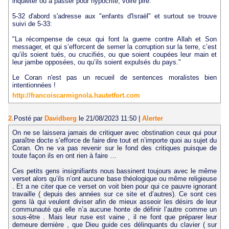
inquiéter ou à passer pour hypocrite, voire pire.
5-32 d'abord s'adresse aux "enfants d'Israël" et surtout se trouve
suivi de 5-33:
"La récompense de ceux qui font la guerre contre Allah et Son
messager, et qui s’efforcent de semer la corruption sur la terre, c’est
qu’ils soient tués, ou crucifiés, ou que soient coupées leur main et
leur jambe opposées, ou qu’ils soient expulsés du pays."
Le Coran n'est pas un recueil de sentences moralistes bien
intentionnées !
http://francoiscarmignola.hautetfort.com
2.
Posté par
Davidberg
le 21/08/2023 11:50
|
Alerter
On ne se laissera jamais de critiquer avec obstination ceux qui pour
paraître docte s’efforce de faire dire tout et n’importe quoi au sujet du
Coran. On ne va pas revenir sur le fond des critiques puisque de
toute façon ils en ont rien à faire …
Ces petits gens insignifiants nous bassinent toujours avec le même
verset alors qu’ils n’ont aucune base théologique ou même religieuse
. Et a ne citer que ce verset on voit bien pour qui ce pauvre ignorant
travaille ( depuis des années sur ce site et d’autres). Ce sont ces
gens là qui veulent diviser afin de mieux asseoir les désirs de leur
communauté qui elle n’a aucune honte de définir l’autre comme un
sous-être . Mais leur ruse est vaine , il ne font que préparer leur
demeure dernière , que Dieu guide ces délinquants du clavier ( sur