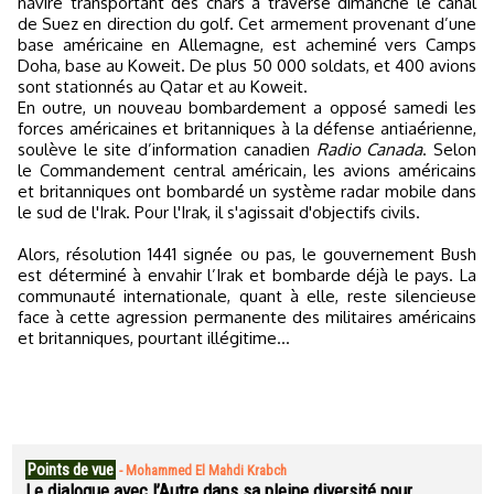
navire transportant des chars a traversé dimanche le canal
de Suez en direction du golf. Cet armement provenant d’une
base américaine en Allemagne, est acheminé vers Camps
Doha, base au Koweit. De plus 50 000 soldats, et 400 avions
sont stationnés au Qatar et au Koweit.
En outre, un nouveau bombardement a opposé samedi les
forces américaines et britanniques à la défense antiaérienne,
soulève le site d’information canadien
Radio Canada
.
Selon
le Commandement central américain, les avions américains
et britanniques ont bombardé un système radar mobile dans
le sud de l'Irak. Pour l'Irak, il s'agissait d'objectifs civils.
Alors, résolution 1441 signée ou pas, le gouvernement Bush
est déterminé à envahir l’Irak et bombarde déjà le pays. La
communauté internationale, quant à elle, reste silencieuse
face à cette agression permanente des militaires américains
et britanniques, pourtant illégitime…
Points de vue
-
Mohammed El Mahdi Krabch
Le dialogue avec l’Autre dans sa pleine diversité pour