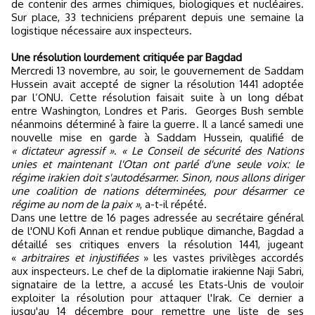
de contenir des armes chimiques, biologiques et nucléaires.
Sur place, 33 techniciens préparent depuis une semaine la
logistique nécessaire aux inspecteurs.
Une résolution lourdement critiquée par Bagdad
Mercredi 13 novembre, au soir, le gouvernement de Saddam
Hussein avait accepté de signer la résolution 1441 adoptée
par l’ONU. Cette résolution faisait suite à un long débat
entre Washington, Londres et Paris.
Georges Bush semble
néanmoins déterminé à faire la guerre. Il a lancé samedi une
nouvelle mise en garde à Saddam Hussein, qualifié de
« dictateur agressif »
.
« Le Conseil de sécurité des Nations
unies et maintenant l'Otan ont parlé d'une seule voix: le
régime irakien doit s'autodésarmer. Sinon, nous allons diriger
une coalition de nations déterminées, pour désarmer ce
régime au nom de la paix »
, a-t-il répété.
Dans une lettre de 16 pages adressée au secrétaire général
de l'ONU Kofi Annan et rendue publique dimanche, Bagdad a
détaillé ses critiques envers la résolution 1441, jugeant
«
arbitraires et injustifiées
» les vastes privilèges accordés
aux inspecteurs. Le chef de la diplomatie irakienne Naji Sabri,
signataire de la lettre, a accusé les Etats-Unis de vouloir
exploiter la résolution pour attaquer l'Irak. Ce dernier a
jusqu'au 14 décembre pour remettre une liste de ses