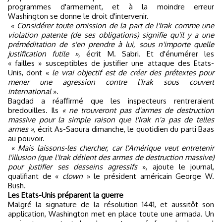
programmes d'armement, et à la moindre erreur
Washington se donne le droit d'intervenir.
« Considérer toute omission de la part de l'Irak comme une
violation patente (de ses obligations) signifie qu'il y a une
préméditation de s'en prendre à lui, sous n'importe quelle
justification futile »,
écrit M. Sabri. Et d'énumérer les
« failles » susceptibles de justifier une attaque des Etats-
Unis, dont «
le vrai objectif est de créer des prétextes pour
mener une agression contre l'Irak sous couvert
international
».
Bagdad a réaffirmé que les inspecteurs rentreraient
bredouilles. Ils
« ne trouveront pas d'armes de destruction
massive pour la simple raison que l'Irak n'a pas de telles
armes »
, écrit As-Saoura dimanche, le quotidien du parti Baas
au pouvoir.
«
Mais laissons-les chercher, car l'Amérique veut entretenir
l'illusion (que l'Irak détient des armes de destruction massive)
pour justifier ses desseins agressifs
», ajoute le journal,
qualifiant de «
clown
» le président américain George W.
Bush.
Les Etats-Unis préparent la guerre
Malgré la signature de la résolution 1441, et aussitôt son
application, Washington met en place toute une armada. Un