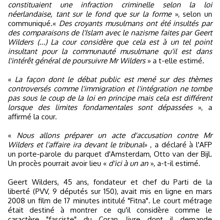
constituaient une infraction criminelle selon la loi
néerlandaise, tant sur le fond que sur la forme
», selon un
communiqué.«
Des croyants musulmans ont été insultés par
des comparaisons de l'Islam avec le nazisme faites par Geert
Wilders (...) La cour considère que cela est à un tel point
insultant pour la communauté musulmane qu'il est dans
l'intérêt général de poursuivre Mr Wilders
» a t-elle estimé.
«
La façon dont le débat public est mené sur des thèmes
controversés comme l'immigration et l'intégration ne tombe
pas sous le coup de la loi en principe mais cela est différent
lorsque des limites fondamentales sont dépassées
», a
affirmé la cour.
«
Nous allons préparer un acte d'accusation contre Mr
Wilders et l'affaire ira devant le tribunal
» , a déclaré à l'AFP
un porte-parole du parquet d'Amsterdam, Otto van der Bijl.
Un procès pourrait avoir lieu «
d'ici à un an
», a-t-il estimé.
Geert Wilders, 45 ans, fondateur et chef du Parti de la
liberté (PVV, 9 députés sur 150), avait mis en ligne en mars
2008 un film de 17 minutes intitulé "Fitna". Le court métrage
était destiné à montrer ce qu'il considère comme le
caractère "fasciste" du Coran, livre dont il demande