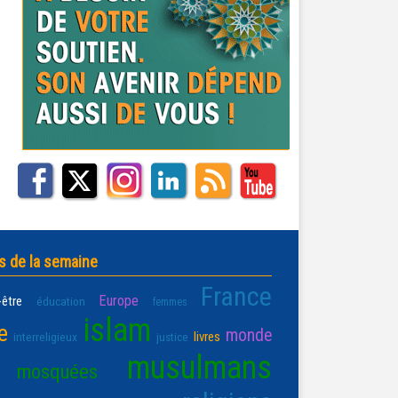
s de la semaine
France
Europe
-être
éducation
femmes
islam
e
monde
livres
interreligieux
justice
musulmans
mosquées