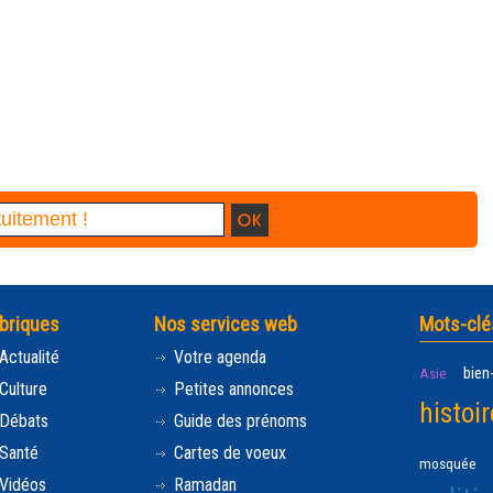
briques
Nos services web
Mots-clé
Actualité
Votre agenda
bien
Asie
Culture
Petites annonces
histoir
Débats
Guide des prénoms
Santé
Cartes de voeux
mosquée
Vidéos
Ramadan