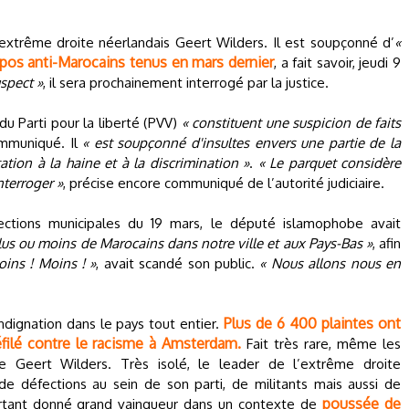
’extrême droite néerlandais Geert Wilders. Il est soupçonné d’
«
pos anti-Marocains tenus en mars dernier
, a fait savoir, jeudi 9
uspect »
, il sera prochainement interrogé par la justice.
du Parti pour la liberté (PVV)
« constituent une suspicion de faits
ommuniqué. Il
« est soupçonné d'insultes envers une partie de la
ation à la haine et à la discrimination »
.
« Le parquet considère
nterroger »
, précise encore communiqué de l’autorité judiciaire.
lections municipales du 19 mars, le député islamophobe avait
lus ou moins de Marocains dans notre ville et aux Pays-Bas »
, afin
ins ! Moins ! »
, avait scandé son public.
« Nous allons nous en
Plus de 6 400 plaintes ont
dignation dans le pays tout entier.
filé contre le racisme à Amsterdam.
Fait très rare, même les
 Geert Wilders. Très isolé, le leader de l’extrême droite
de défections au sein de son parti, de militants mais aussi de
poussée de
urtant donné grand vainqueur dans un contexte de