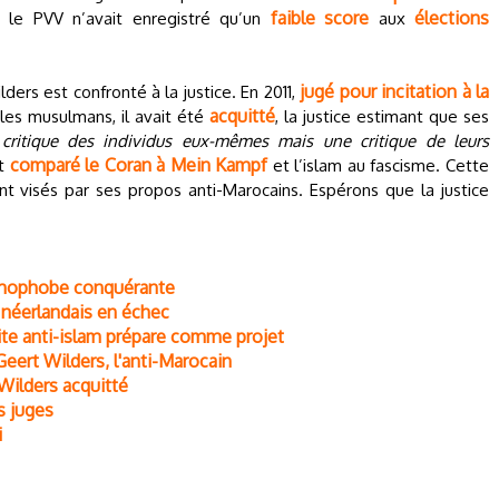
faible score
élections
, le PVV n’avait enregistré qu’un
aux
jugé pour incitation à la
ders est confronté à la justice. En 2011,
acquitté
 les musulmans, il avait été
, la justice estimant que ses
critique des individus eux-mêmes mais une critique de leurs
comparé le Coran à Mein Kampf
it
et l’islam au fascisme. Cette
nt visés par ses propos anti-Marocains. Espérons que la justice
lamophobe conquérante
 néerlandais en échec
ite anti-islam prépare comme projet
Geert Wilders, l'anti-Marocain
 Wilders acquitté
s juges
i