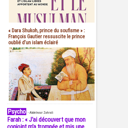
« Dara Shukoh, prince du soufisme » :
François Gautier ressuscite le prince
oublié d'un islam éclairé
Psycho
-
Abdelnour Zahrali
Farah : « J’ai découvert que mon
conjoint m’a trompée et mis une