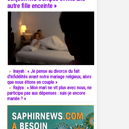
autre fille enceinte »
Inayah : « Je pense au divorce du fait
d’infidélités avant notre mariage religieux, alors
que nous étions en couple »
Rajiya : « Mon mari ne vit plus avec nous, ne
participe pas aux dépenses : suis-je encore
mariée ? »