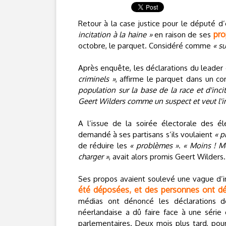
Retour à la case justice pour le député d
pro
incitation à la haine »
en raison de ses
octobre, le parquet. Considéré comme
« s
Après enquête, les déclarations du leader 
criminels »
, affirme le parquet dans un c
population sur la base de la race et d'incit
Geert Wilders comme un suspect et veut l'i
A l’issue de la soirée électorale des é
demandé à ses partisans s’ils voulaient
« p
de réduire les
« problèmes »
.
« Moins ! Mo
charger »
, avait alors promis Geert Wilders.
Ses propos avaient soulevé une vague d’in
été déposées, et des personnes ont dé
médias ont dénoncé les déclarations de
néerlandaise a dû faire face à une série 
parlementaires. Deux mois plus tard, po