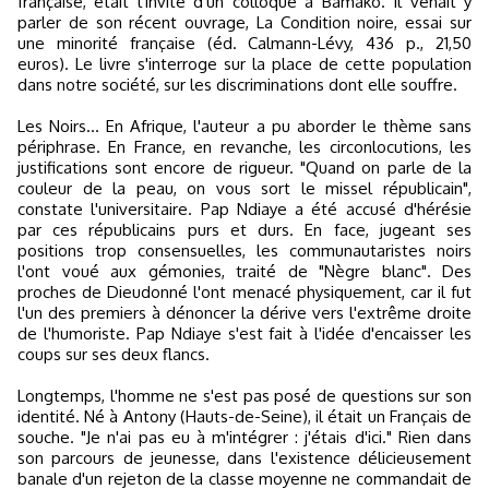
française, était l'invité d'un colloque à Bamako. Il venait y
parler de son récent ouvrage, La Condition noire, essai sur
une minorité française (éd. Calmann-Lévy, 436 p., 21,50
euros). Le livre s'interroge sur la place de cette population
dans notre société, sur les discriminations dont elle souffre.
Les Noirs... En Afrique, l'auteur a pu aborder le thème sans
périphrase. En France, en revanche, les circonlocutions, les
justifications sont encore de rigueur. "Quand on parle de la
couleur de la peau, on vous sort le missel républicain",
constate l'universitaire. Pap Ndiaye a été accusé d'hérésie
par ces républicains purs et durs. En face, jugeant ses
positions trop consensuelles, les communautaristes noirs
l'ont voué aux gémonies, traité de "Nègre blanc". Des
proches de Dieudonné l'ont menacé physiquement, car il fut
l'un des premiers à dénoncer la dérive vers l'extrême droite
de l'humoriste. Pap Ndiaye s'est fait à l'idée d'encaisser les
coups sur ses deux flancs.
Longtemps, l'homme ne s'est pas posé de questions sur son
identité. Né à Antony (Hauts-de-Seine), il était un Français de
souche. "Je n'ai pas eu à m'intégrer : j'étais d'ici." Rien dans
son parcours de jeunesse, dans l'existence délicieusement
banale d'un rejeton de la classe moyenne ne commandait de