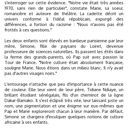
s'interroger sur cette évidence. "Notre vie était très années
1970, sans rien de particulier", constate Marie, sa soeur,
romancière et auteure de théâtre. La cadette décrit un
univers conforme à l'idéal républicain, expurgé des
différences, a fortiori du racisme : "Nous n'avons pas été
frottés à ces questions."
Les deux enfants sont élevés en banlieue parisienne par leur
mère, Simone, fille de paysans du Loiret, devenue
professeure de sciences naturelles. Ils passent les étés dans
la ferme des grands-parents, où Pap suit avec passion le
Tour de France. "Notre culture était absolument française,
souligne Marie. Nous étions dans un milieu blanc. Il n'y avait
pas d'autres visages noirs."
L'entourage n'attache que peu d'importance à cette nuance
de couleur. Elle leur vient de leur père, Tidiane Ndiaye, un
brillant étudiant sénégalais, fils d'un cheminot de la ligne
Dakar-Bamako. Il s'est éclipsé très vite, leur laissant juste un
nom, une pigmentation et une énigme sur eux-mêmes que
Pap et Marie exploreront chacun à leur manière. Par défaut,
Simone se chargera d'inculquer quelques notions de culture
africaine à ses enfants.