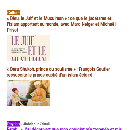
Culture
« Dieu, le Juif et le Musulman » : ce que le judaïsme et
l'islam apportent au monde, avec Marc Neiger et Michaël
Privot
« Dara Shukoh, prince du soufisme » : François Gautier
ressuscite le prince oublié d'un islam éclairé
Psycho
-
Abdelnour Zahrali
Farah : « J’ai découvert que mon conjoint m’a trompée et mis