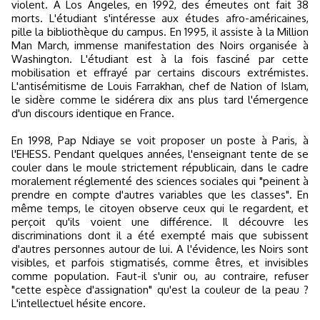
violent. A Los Angeles, en 1992, des émeutes ont fait 38
morts. L'étudiant s'intéresse aux études afro-américaines,
pille la bibliothèque du campus. En 1995, il assiste à la Million
Man March, immense manifestation des Noirs organisée à
Washington. L'étudiant est à la fois fasciné par cette
mobilisation et effrayé par certains discours extrémistes.
L'antisémitisme de Louis Farrakhan, chef de Nation of Islam,
le sidère comme le sidérera dix ans plus tard l'émergence
d'un discours identique en France.
En 1998, Pap Ndiaye se voit proposer un poste à Paris, à
l'EHESS. Pendant quelques années, l'enseignant tente de se
couler dans le moule strictement républicain, dans le cadre
moralement réglementé des sciences sociales qui "peinent à
prendre en compte d'autres variables que les classes". En
même temps, le citoyen observe ceux qui le regardent, et
perçoit qu'ils voient une différence. Il découvre les
discriminations dont il a été exempté mais que subissent
d'autres personnes autour de lui. A l'évidence, les Noirs sont
visibles, et parfois stigmatisés, comme êtres, et invisibles
comme population. Faut-il s'unir ou, au contraire, refuser
"cette espèce d'assignation" qu'est la couleur de la peau ?
L'intellectuel hésite encore.