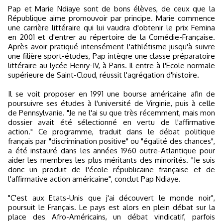
Pap et Marie Ndiaye sont de bons élèves, de ceux que la
République aime promouvoir par principe. Marie commence
une carrière littéraire qui lui vaudra d'obtenir le prix Femina
en 2001 et d'entrer au répertoire de la Comédie-Française.
Après avoir pratiqué intensément l'athlétisme jusqu'à suivre
une filière sport-études, Pap intègre une classe préparatoire
littéraire au lycée Henry-IV, à Paris. Il entre à l'Ecole normale
supérieure de Saint-Cloud, réussit l'agrégation d'histoire.
Il se voit proposer en 1991 une bourse américaine afin de
poursuivre ses études à l'université de Virginie, puis à celle
de Pennsylvanie. "Je ne l'ai su que très récemment, mais mon
dossier avait été sélectionné en vertu de l'affirmative
action." Ce programme, traduit dans le débat politique
français par "discrimination positive" ou "égalité des chances",
a été instauré dans les années 1960 outre-Atlantique pour
aider les membres les plus méritants des minorités. "Je suis
donc un produit de l'école républicaine française et de
l'affirmative action américaine", conclut Pap Ndiaye.
"C'est aux Etats-Unis que j'ai découvert le monde noir",
poursuit le Français. Le pays est alors en plein débat sur la
place des Afro-Américains, un débat vindicatif, parfois