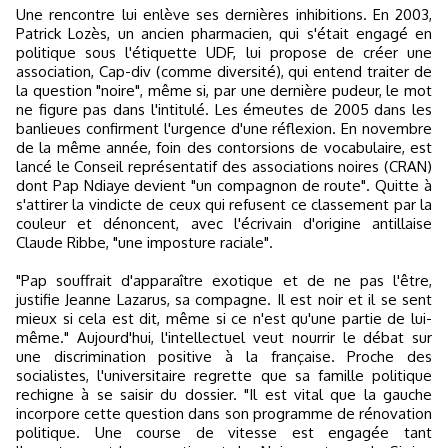
Une rencontre lui enlève ses dernières inhibitions. En 2003,
Patrick Lozès, un ancien pharmacien, qui s'était engagé en
politique sous l'étiquette UDF, lui propose de créer une
association, Cap-div (comme diversité), qui entend traiter de
la question "noire", même si, par une dernière pudeur, le mot
ne figure pas dans l'intitulé. Les émeutes de 2005 dans les
banlieues confirment l'urgence d'une réflexion. En novembre
de la même année, foin des contorsions de vocabulaire, est
lancé le Conseil représentatif des associations noires (CRAN)
dont Pap Ndiaye devient "un compagnon de route". Quitte à
s'attirer la vindicte de ceux qui refusent ce classement par la
couleur et dénoncent, avec l'écrivain d'origine antillaise
Claude Ribbe, "une imposture raciale".
"Pap souffrait d'apparaître exotique et de ne pas l'être,
justifie Jeanne Lazarus, sa compagne. Il est noir et il se sent
mieux si cela est dit, même si ce n'est qu'une partie de lui-
même." Aujourd'hui, l'intellectuel veut nourrir le débat sur
une discrimination positive à la française. Proche des
socialistes, l'universitaire regrette que sa famille politique
rechigne à se saisir du dossier. "Il est vital que la gauche
incorpore cette question dans son programme de rénovation
politique. Une course de vitesse est engagée tant