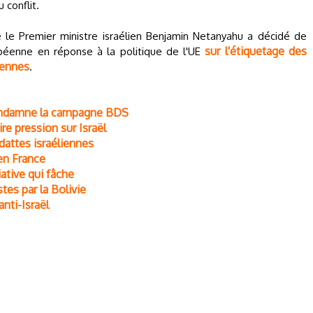
 conflit.
e le Premier ministre israélien Benjamin Netanyahu a décidé de
sur l'étiquetage des
opéenne en réponse à la politique de l'UE
iennes
.
condamne la campagne BDS
re pression sur Israël
 dattes israéliennes
 en France
iative qui fâche
stes par la Bolivie
nti-Israël