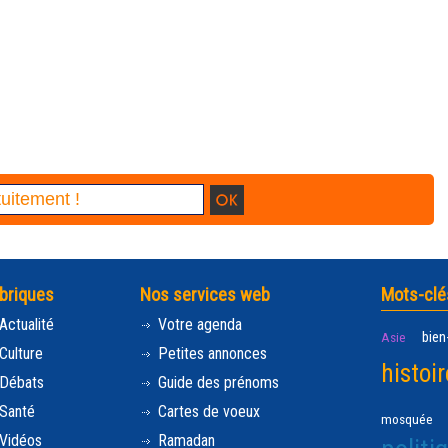
briques
Nos services web
Mots-clé
Actualité
Votre agenda
bien
Asie
Culture
Petites annonces
histoir
Débats
Guide des prénoms
Santé
Cartes de voeux
mosquée
Vidéos
Ramadan