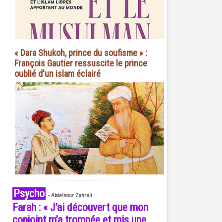
« Dara Shukoh, prince du soufisme » :
François Gautier ressuscite le prince
oublié d'un islam éclairé
Psycho
-
Abdelnour Zahrali
Farah : « J’ai découvert que mon
conjoint m’a trompée et mis une