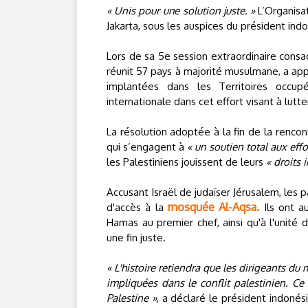
« Unis pour une solution juste. »
L’Organisat
Jakarta, sous les auspices du président in
Lors de sa 5e session extraordinaire consacr
réunit 57 pays à majorité musulmane, a app
implantées dans les Territoires occu
internationale dans cet effort visant à lutte
La résolution adoptée à la fin de la renco
qui s’engagent à
« un soutien total aux effo
les Palestiniens jouissent de leurs
« droits 
Accusant Israël de judaïser Jérusalem, les 
mosquée Al-Aqsa.
d'accès à la
Ils ont au
Hamas au premier chef, ainsi qu'à l'unité d
une fin juste.
« L'histoire retiendra que les dirigeants 
impliquées dans le conflit palestinien. Ce
Palestine »
, a déclaré le président indonés