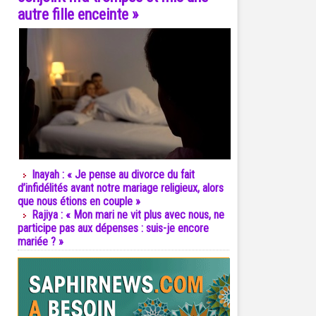
autre fille enceinte »
Inayah : « Je pense au divorce du fait
d’infidélités avant notre mariage religieux, alors
que nous étions en couple »
Rajiya : « Mon mari ne vit plus avec nous, ne
participe pas aux dépenses : suis-je encore
mariée ? »