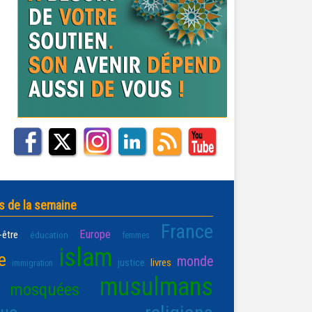
s de la semaine
France
Europe
-être
éducation
femmes
islam
e
monde
justice
livres
immigration
musulmans
mosquées