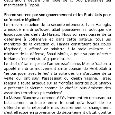
déclarations devant une foule de 15 000 personnes qui
manifestait à Tripoli.
Sharon soutenu par son gouvernement et les Etats-Unis pour
un 'meurtre légitimé'
Le ministre israélien de la sécurité intérieure, Tzahi Hanegbi,
a indiqué mardi qu'Israël allait poursuivre sa politique de
liquidation des chefs du Hamas.
'Nous sommes passés de la
défensive à l'offensive et dans cette bataille, tous les
membres de la direction du Hamas constituent des cibles
légitimes',
a affirmé ce ministre à la radio militaire. Le
ministre de la défense, Shaul Mofaz, a pour sa part décrété
le Hamas
'ennemi stratégique d'Israël'
.
Le chef d'état-major de l'armée israélienne, Moshé Yaalon, a
appelé mardi le mouvement chiite libanais du Hezbollah à
'ne pas jouer avec le feu'
à la suite des tirs d'artillerie de la
veille qui ont suivi l'assassinat du cheikh Yassine.
'Israël
réagira à toute attaque sur sa frontière nord',de plus
Sharon
a présenté la victime comme
'le chef le plus éminent des
assassins terroristes palestiniens'.
La Maison Blanche a commenté l'événement en recourant au
balancement ordinaire entre le droit qu'a Israël de se
défendre et la nécessité, mais bizarrement un changement
s’est effectué en provenance du département d'Etat, dont le