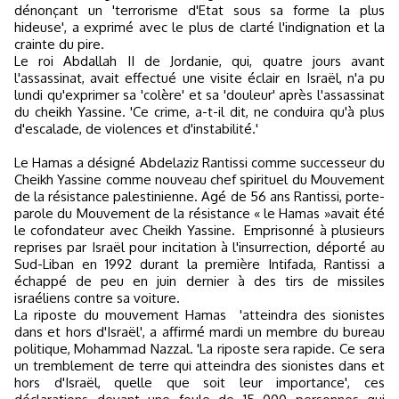
dénonçant un 'terrorisme d'Etat sous sa forme la plus
hideuse', a exprimé avec le plus de clarté l'indignation et la
crainte du pire.
Le roi Abdallah II de Jordanie, qui, quatre jours avant
l'assassinat, avait effectué une visite éclair en Israël, n'a pu
lundi qu'exprimer sa 'colère' et sa 'douleur' après l'assassinat
du cheikh Yassine. 'Ce crime, a-t-il dit, ne conduira qu'à plus
d'escalade, de violences et d'instabilité.'
Le Hamas a désigné Abdelaziz Rantissi comme successeur du
Cheikh Yassine comme nouveau chef spirituel du Mouvement
de la résistance palestinienne.
Agé de 56 ans Rantissi, porte-
parole du Mouvement de la résistance « le Hamas »avait été
le cofondateur avec Cheikh Yassine.
Emprisonné à plusieurs
reprises par Israël pour incitation à l'insurrection, déporté au
Sud-Liban en 1992 durant la première Intifada, Rantissi a
échappé de peu en juin dernier à des tirs de missiles
israéliens contre sa voiture.
La riposte du mouvement Hamas
'atteindra des sionistes
dans et hors d'Israël',
a affirmé mardi un membre du bureau
politique, Mohammad Nazzal.
'La riposte sera rapide. Ce sera
un tremblement de terre qui atteindra des sionistes dans et
hors d'Israël, quelle que soit leur importance',
ces