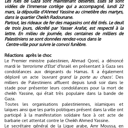
Les rues de Gaza sont maintenant désertes. Elles se sont
vidées de l'immense cortège qui a accompagné, lundi 22
mars, la dépouille d'Ahmed Yassine au cimetière des martyrs,
dans le quartier Cheikh Radounane.
Partout, les rideaux de fer des magasins ont été tirés. Le deuil
de trois jours, décrété par Yasser Arafat, est respecté à la
lettre. En milieu de journée, des centaines de milliers de
Palestiniens se sont données rendez-vous dans le
Centre-ville pour suivre le convoi funèbre.
Réactions
après le choc
Le Premier ministre palestinien, Ahmad Qoreï, a dénoncé
mardi le
'terrorisme d'Etat'
d'Israël en présentant à Gaza ses
condoléances aux dirigeants du Hamas. Il a également
déploré un acte
'ouvrant grand la porte au chaos'.
Des
milliers de Palestiniens affluent depuis lundi soir dans le
stade pour présenter leurs condoléances pour la mort de
cheikh Yassine, qui était très populaire dans la bande de
Gaza.
Toutes les organisations palestiniennes, islamiques et
laïques ainsi que les partis politiques présent dans la ville ont
participé à la manifestation solidaire face à cet acte de
barbarie cet attentat contre le Cheikh Ahmed Yassine.
Le secrétaire général de la Ligue arabe, Amr Moussa, en