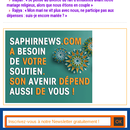
Inayah : « Je pense au divorce du fait d’infidélités avant notre
mariage religieux, alors que nous étions en couple »
Rajiya : « Mon mari ne vit plus avec nous, ne participe pas aux
dépenses : suis-je encore mariée ? »